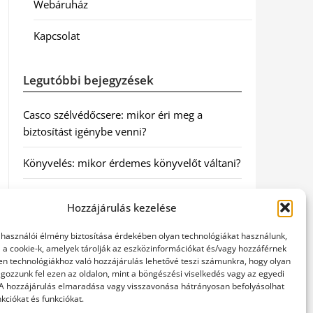
Webáruház
Kapcsolat
Legutóbbi bejegyzések
Casco szélvédőcsere: mikor éri meg a
biztosítást igénybe venni?
Könyvelés: mikor érdemes könyvelőt váltani?
Szövetkezeti jog: miért elengedhetetlen a
Hozzájárulás kezelése
szakszerű jogi háttér a biztonságos
működéshez
elhasználói élmény biztosítása érdekében olyan technológiákat használunk,
l a cookie-k, amelyek tárolják az eszközinformációkat és/vagy hozzáférnek
Munkajogi ügyvéd: miért nem érdemes várni
en technológiákhoz való hozzájárulás lehetővé teszi számunkra, hogy olyan
gozzunk fel ezen az oldalon, mint a böngészési viselkedés vagy az egyedi
a jogi segítséggel
 A hozzájárulás elmaradása vagy visszavonása hátrányosan befolyásolhat
kciókat és funkciókat.
Tüll anyag: elegancia és sokoldalúság a