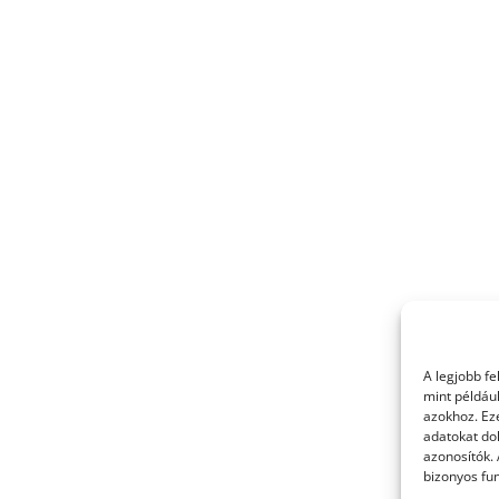
A legjobb f
mint példáu
azokhoz. Ez
adatokat dol
azonosítók.
bizonyos fun