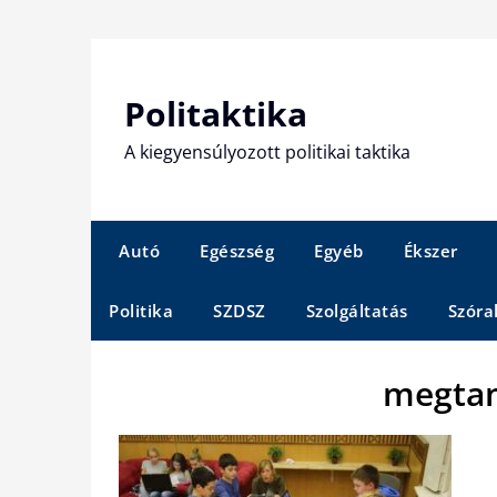
Skip
to
content
Politaktika
A kiegyensúlyozott politikai taktika
Autó
Egészség
Egyéb
Ékszer
Politika
SZDSZ
Szolgáltatás
Szóra
megtan