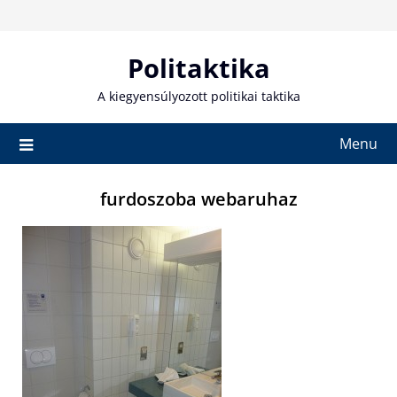
Skip
to
content
Politaktika
A kiegyensúlyozott politikai taktika
Menu
furdoszoba webaruhaz