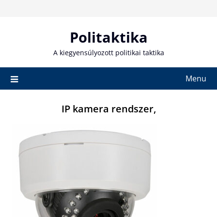
Skip
to
content
Politaktika
A kiegyensúlyozott politikai taktika
Menu
IP kamera rendszer,