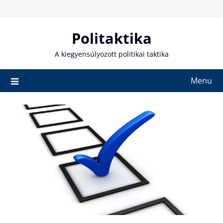
Skip
to
content
Politaktika
A kiegyensúlyozott politikai taktika
Menu