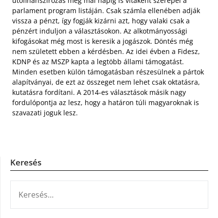
utófinanszírozás még mai napig is vitaként szerepel a
parlament program listáján. Csak számla ellenében adják
vissza a pénzt, így fogják kizárni azt, hogy valaki csak a
pénzért induljon a választásokon. Az alkotmányossági
kifogásokat még most is keresik a jogászok. Döntés még
nem született ebben a kérdésben. Az idei évben a Fidesz,
KDNP és az MSZP kapta a legtöbb állami támogatást.
Minden esetben külön támogatásban részesülnek a pártok
alapítványai, de ezt az összeget nem lehet csak oktatásra,
kutatásra fordítani. A 2014-es választások másik nagy
fordulópontja az lesz, hogy a határon túli magyaroknak is
szavazati joguk lesz.
Keresés
KERESÉS: