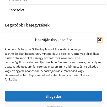
Kapcsolat
Legutóbbi bejegyzések
Casco szélvédőcsere: mikor éri meg a biztosítást igénybe
Hozzájárulás kezelése
venni?
A legjobb felhasználói élmény biztosítása érdekében olyan
Könyvelés: mikor érdemes könyvelőt váltani?
technológiákat használunk, mint például a cookie-k, amelyek tárolják az
eszközinformációkat és/vagy hozzáférnek azokhoz. Ezen
technológiákhoz való hozzájárulás lehetővé teszi számunkra, hogy olyan
Szövetkezeti jog: miért elengedhetetlen a szakszerű jogi
adatokat dolgozzunk fel ezen az oldalon, mint a böngészési viselkedés
háttér a biztonságos működéshez
vagy az egyedi azonosítók. A hozzájárulás elmaradása vagy
visszavonása hátrányosan befolyásolhat bizonyos funkciókat és
funkciókat.
Munkajogi ügyvéd: miért nem érdemes várni a jogi
segítséggel
Elfogadás
Tüll anyag: elegancia és sokoldalúság a Szakatex
kínálatában
Elutasítás