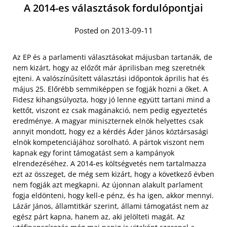
A 2014-es választások fordulópontjai
Posted on 2013-09-11
Az EP és a parlamenti választásokat májusban tartanák, de
nem kizárt, hogy az előzőt már áprilisban meg szeretnék
ejteni. A valószínűsített választási időpontok április hat és
május 25. Előrébb semmiképpen se fogják hozni a őket. A
Fidesz kihangsúlyozta, hogy jó lenne együtt tartani mind a
kettőt, viszont ez csak magánakció, nem pedig egyeztetés
eredménye. A magyar miniszternek elnök helyettes csak
annyit mondott, hogy ez a kérdés Áder János köztársasági
elnök kompetenciájához sorolható. A pártok viszont nem
kapnak egy forint támogatást sem a kampányok
elrendezéséhez. A 2014-es költségvetés nem tartalmazza
ezt az összeget, de még sem kizárt, hogy a következő évben
nem fogják azt megkapni.
Az újonnan alakult parlament
fogja eldönteni, hogy kell-e pénz, és ha igen, akkor mennyi.
Lázár János, államtitkár szerint, állami támogatást nem az
egész párt kapna, hanem az, aki jelölteti magát. Az