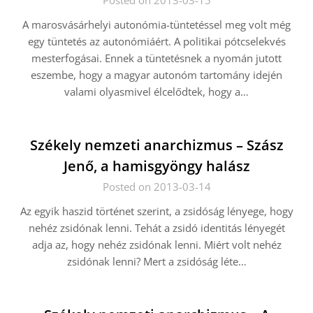
Posted on 2013-03-15
A marosvásárhelyi autonómia-tüntetéssel meg volt még
egy tüntetés az autonómiáért. A politikai pótcselekvés
mesterfogásai. Ennek a tüntetésnek a nyomán jutott
eszembe, hogy a magyar autonóm tartomány idején
valami olyasmivel élcelődtek, hogy a…
Székely nemzeti anarchizmus – Szász
Jenő, a hamisgyöngy halász
Posted on 2013-03-14
Az egyik haszid történet szerint, a zsidóság lényege, hogy
nehéz zsidónak lenni. Tehát a zsidó identitás lényegét
adja az, hogy nehéz zsidónak lenni. Miért volt nehéz
zsidónak lenni? Mert a zsidóság léte…