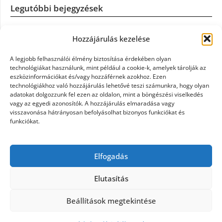
Legutóbbi bejegyzések
Casco szélvédőcsere: mikor éri meg a biztosítást igénybe
Hozzájárulás kezelése
venni?
A legjobb felhasználói élmény biztosítása érdekében olyan
Könyvelés: mikor érdemes könyvelőt váltani?
technológiákat használunk, mint például a cookie-k, amelyek tárolják az
eszközinformációkat és/vagy hozzáférnek azokhoz. Ezen
technológiákhoz való hozzájárulás lehetővé teszi számunkra, hogy olyan
Szövetkezeti jog: miért elengedhetetlen a szakszerű jogi
adatokat dolgozzunk fel ezen az oldalon, mint a böngészési viselkedés
háttér a biztonságos működéshez
vagy az egyedi azonosítók. A hozzájárulás elmaradása vagy
visszavonása hátrányosan befolyásolhat bizonyos funkciókat és
funkciókat.
Munkajogi ügyvéd: miért nem érdemes várni a jogi
segítséggel
Elfogadás
Tüll anyag: elegancia és sokoldalúság a Szakatex
kínálatában
Elutasítás
Beállítások megtekintése
©2026 Politaktika
| Design:
Newspaperly WordPress