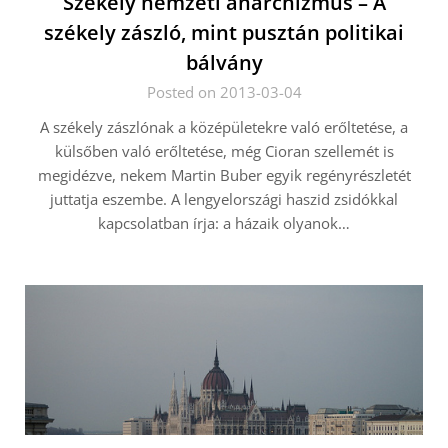
Székely nemzeti anarchizmus – A
székely zászló, mint pusztán politikai
bálvány
Posted on 2013-03-04
A székely zászlónak a középületekre való erőltetése, a
külsőben való erőltetése, még Cioran szellemét is
megidézve, nekem Martin Buber egyik regényrészletét
juttatja eszembe. A lengyelországi haszid zsidókkal
kapcsolatban írja: a házaik olyanok…