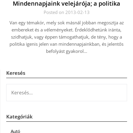
Mindennapjaink velejárója; a politika
Posted on 2013-02-13
Van egy témakör, mely sok másnál jobban megosztja az
embereket és a véleményeket. Érdeklődhetünk iránta,
szidhatjuk, vagy éppen támogathatjuk, de tény, hogy a
politika igenis jelen van mindennapjainkban, és jelentős
befolyást gyakorol…
Keresés
KERESÉS:
Kategóriák
Autó