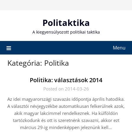
Skip
to
content
Politaktika
A kiegyensúlyozott politikai taktika
Menu
Kategória:
Politika
Politika: választások 2014
Posted on 2014-03-26
Az idei magyarországi szavazás időpontja április hatodika.
A választói névjegyzékbe automatikusan felkerülnek azok,
akik magyar lakcímmel rendelkeznek. Ha külföldön
tartózkodunk és ott is szeretnénk szavazni, akkor ezt
március 29-ig mindenképpen jeleznünk kell…