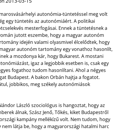
on 2013-03-15
marosvásárhelyi autonómia-tüntetéssel meg volt
g egy tüntetés az autonómiáért. A politikai
tcselekvés mesterfogásai. Ennek a tüntetésnek a
omán jutott eszembe, hogy a magyar autonóm
rtomány idején valami olyasmivel élcelődtek, hogy
magyar autonóm tartomány egy vonathoz hasonlít,
nek a mozdonya kár, hogy Bukarest. A mostani
tonómiázást, igaz a legjobbik esetben is, csak egy
gyes fogathoz tudom hasonlítani. Ahol a négyes
gat Budapest. A bakon Orbán hajtja a fogatot.
tul, jobbikos, meg székely autonómiások
ándor László szociológus is hangoztat, hogy az
rek álnak, Szász Jenő, Tőkés, kiket Budapestről
rországi kampány mellékízű volt. Nem tudom, hogy
y nem látja be, hogy a magyarországi hatalmi harc