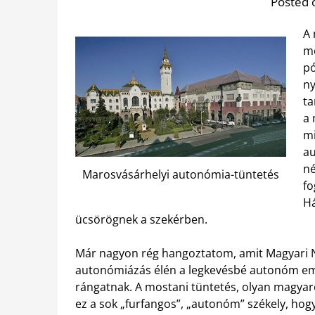
Posted 
A 
mé
pó
ny
ta
a 
mi
au
né
Marosvásárhelyi autonómia-tüntetés
fo
Há
ücsörögnek a szekérben.
Már nagyon rég hangoztatom, amit Magyari N
autonómiázás élén a legkevésbé autonóm embe
rángatnak. A mostani tüntetés, olyan magya
ez a sok „furfangos”, „autonóm” székely, hog