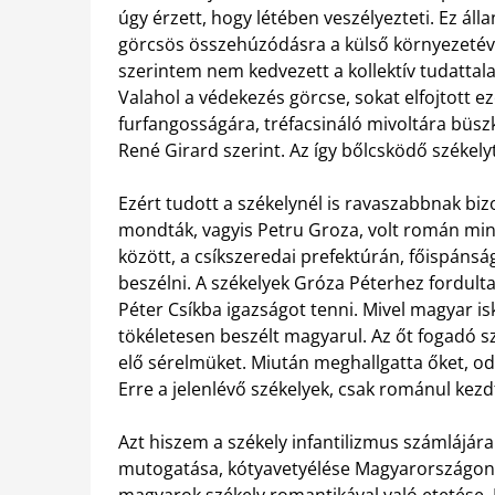
úgy érzett, hogy létében veszélyezteti. Ez ál
görcsös összehúzódásra a külső környezetév
szerintem nem kedvezett a kollektív tudattal
Valahol a védekezés görcse, sokat elfojtott ez
furfangosságára, tréfacsináló mivoltára büszk
René Girard szerint. Az így bőlcsködő székelyt,
Ezért tudott a székelynél is ravaszabbnak bi
mondták, vagyis Petru Groza, volt román minis
között, a csíkszeredai prefektúrán, főispáns
beszélni. A székelyek Gróza Péterhez fordulta
Péter Csíkba igazságot tenni. Mivel magyar i
tökéletesen beszélt magyarul. Az őt fogadó sz
elő sérelmüket. Miután meghallgatta őket, oda
Erre a jelenlévő székelyek, csak románul kezdt
Azt hiszem a székely infantilizmus számlájár
mutogatása, kótyavetyélése Magyarországon, 