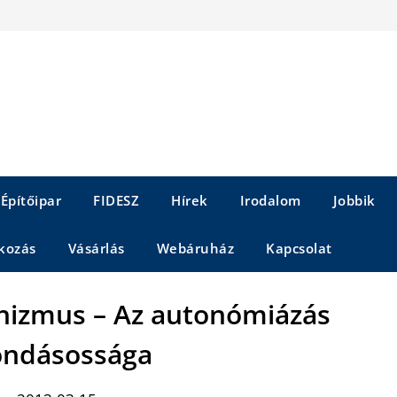
Építőipar
FIDESZ
Hírek
Irodalom
Jobbik
kozás
Vásárlás
Webáruház
Kapcsolat
chizmus – Az autonómiázás
ondásossága