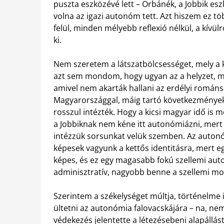
puszta eszközévé lett – Orbánék, a Jobbik esz
volna az igazi autonóm tett. Azt hiszem ez t
felül, minden mélyebb reflexió nélkül, a kívülr
ki.
Nem szeretem a látszatbölcsességet, mely a 
azt sem mondom, hogy ugyan az a helyzet, mi
amivel nem akarták hallani az erdélyi románs
Magyarországgal, máig tartó következményekke
rosszul intézték. Hogy a kicsi magyar idő is m
a Jobbiknak nem kéne itt autonómiázni, mert
intézzük sorsunkat velük szemben. Az auton
képesek vagyunk a kettős identitásra, mert e
képes, és ez egy magasabb fokú szellemi auton
adminisztratív, nagyobb benne a szellemi m
Szerintem a székelységet múltja, történelme is
ültetni az autonómia falovacskájára – na, ne
védekezés jelentette a létezésebeni alapállást