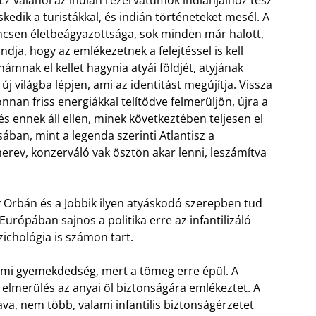
Ez valahol az indián rezervátumok indiánjaihoz tesz
edik a turistákkal, és indián történeteket mesél. A
csen életbeágyazottsága, sok minden már halott,
ja, hogy az emlékezetnek a felejtéssel is kell
hámnak el kellet hagynia atyái földjét, atyjának
j világba lépjen, ami az identitást megújítja. Vissza
onnan friss energiákkal telítődve felmerüljön, újra a
 ennek áll ellen, minek következtében teljesen el
sában, mint a legenda szerinti Atlantisz a
erev, konzerváló vak ösztön akar lenni, leszámítva
gy Orbán és a Jobbik ilyen atyáskodó szerepben tud
urópában sajnos a politika erre az infantilizáló
szichológia is számon tart.
lami gyemekdedség, mert a tömeg erre épül. A
merülés az anyai öl biztonságára emlékeztet. A
a, nem több, valami infantilis biztonságérzetet