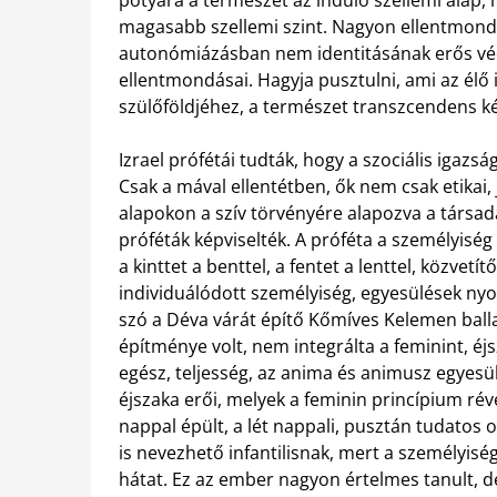
potyára a természet az induló szellemi alap, 
magasabb szellemi szint. Nagyon ellentmondás
autonómiázásban nem identitásának erős vé
ellentmondásai. Hagyja pusztulni, ami az élő 
szülőföldjéhez, a természet transzcendens kép
Izrael prófétái tudták, hogy a szociális igazs
Csak a mával ellentétben, ők nem csak etikai
alapokon a szív törvényére alapozva a társada
próféták képviselték. A próféta a személyisé
a kinttet a benttel, a fentet a lenttel, közvetít
individuálódott személyiség, egyesülések nyom
szó a Déva várát építő Kőmíves Kelemen balla
építménye volt, nem integrálta a feminint, éj
egész, teljesség, az anima és animusz egyesü
éjszaka erői, melyek a feminin princípium ré
nappal épült, a lét nappali, pusztán tudatos o
is nevezhető infantilisnak, mert a személyiség 
hátat. Ez az ember nagyon értelmes tanult, de