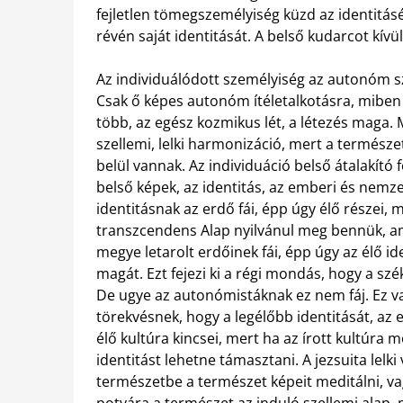
fejletlen tömegszemélyiség küzd az identitásé
révén saját identitását. A belső kudarcot kív
Az individuálódott személyiség az autonóm s
Csak ő képes autonóm ítéletalkotásra, miben 
több, az egész kozmikus lét, a létezés maga. 
szellemi, lelki harmonizáció, mert a termész
belül vannak. Az individuáció belső átalakító 
belső képek, az identitás, az emberi és nemz
identitásnak az erdő fái, épp úgy élő részei, 
transzcendens Alap nyilvánul meg bennük, am
megye letarolt erdőinek fái, épp úgy az élő id
magát. Ezt fejezi ki a régi mondás, hogy a sz
De ugye az autonómistáknak ez nem fáj. Ez 
törekvésnek, hogy a legélőbb identitását, az e
élő kultúra kincsei, mert ha az írott kultúra m
identitást lehetne támasztani. A jezsuita lelki
természetbe a természet képeit meditálni, v