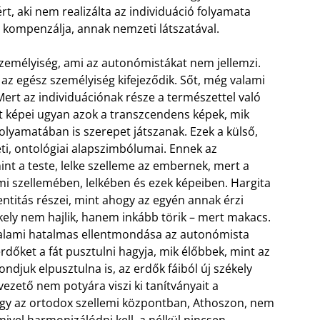
rt, aki nem realizálta az individuáció folyamata
ül kompenzálja, annak nemzeti látszatával.
zemélyiség, ami az autonómistákat nem jellemzi.
az egész személyiség kifejeződik. Sőt, még valami
Mert az individuációnak része a természettel való
et képei ugyan azok a transzcendens képek, mik
folyamatában is szerepet játszanak. Ezek a külső,
eti, ontológiai alapszimbólumai. Ennek az
mint a teste, lelke szelleme az embernek, mert a
i szellemében, lelkében és ezek képeiben. Hargita
entitás részei, mint ahogy az egyén annak érzi
ékely nem hajlik, hanem inkább törik – mert makacs.
valami hatalmas ellentmondása az autonómista
rdőket a fát pusztulni hagyja, mik élőbbek, mint az
ondjuk elpusztulna is, az erdők fáiból új székely
 vezető nem potyára viszi ki tanítványait a
agy az ortodox szellemi központban, Athoszon, nem