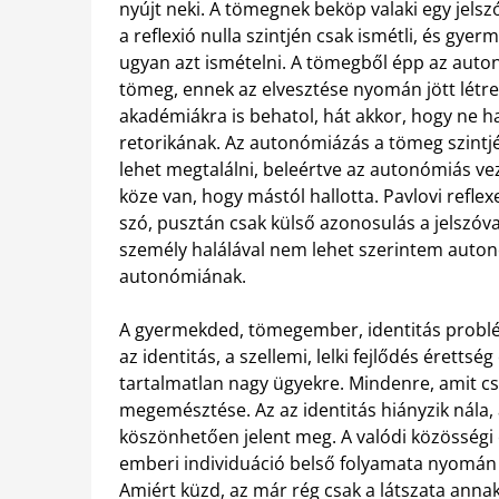
nyújt neki. A tömegnek beköp valaki egy jels
a reflexió nulla szintjén csak ismétli, és gye
ugyan azt ismételni. A tömegből épp az auto
tömeg, ennek az elvesztése nyomán jött létre
akadémiákra is behatol, hát akkor, hogy ne h
retorikának. Az autonómiázás a tömeg szint
lehet megtalálni, beleértve az autonómiás vezé
köze van, hogy mástól hallotta. Pavlovi refle
szó, pusztán csak külső azonosulás a jelszó
személy halálával nem lehet szerintem autonó
autonómiának.
A gyermekded, tömegember, identitás problémák
az identitás, a szellemi, lelki fejlődés éretts
tartalmatlan nagy ügyekre. Mindenre, amit csa
megemésztése. Az az identitás hiányzik nála,
köszönhetően jelent meg. A valódi közösségi é
emberi individuáció belső folyamata nyomán jö
Amiért küzd, az már rég csak a látszata annak