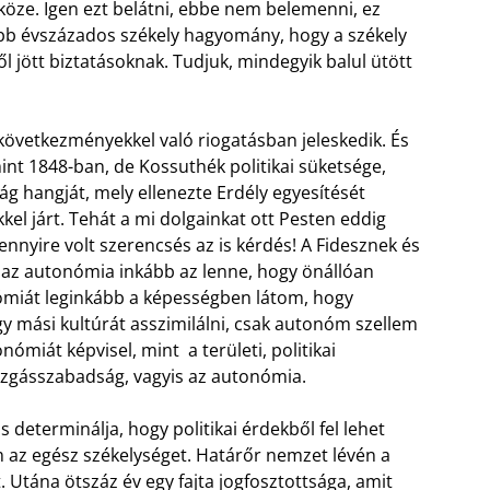
köze. Igen ezt belátni, ebbe nem belemenni, ez
öbb évszázados székely hagyomány, hogy a székely
ől jött biztatásoknak. Tudjuk, mindegyik balul ütött
következményekkel való riogatásban jeleskedik. És
nt 1848-ban, de Kossuthék politikai süketsége,
ág hangját, mely ellenezte Erdély egyesítését
l járt. Tehát a mi dolgainkat ott Pesten eddig
ennyire volt szerencsés az is kérdés! A Fidesznek és
 az autonómia inkább az lenne, hogy önállóan
ómiát leginkább a képességben látom, hogy
gy mási kultúrát asszimilálni, csak autonóm szellem
ómiát képvisel, mint a területi, politikai
ozgásszabadság, vagyis az autonómia.
 determinálja, hogy politikai érdekből fel lehet
m az egész székelységet. Határőr nemzet lévén a
. Utána ötszáz év egy fajta jogfosztottsága, amit