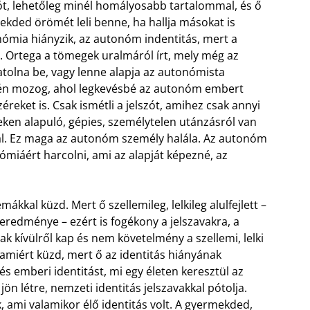
zót, lehetőleg minél homályosabb tartalommal, és ő
rmekded örömét leli benne, ha hallja másokat is
nómia hiányzik, az autonóm indentitás, mert a
. Ortega a tömegek uralmáról írt, mely még az
atolna be, vagy lenne alapja az autonómista
jén mozog, ahol legkevésbé az autonóm embert
reket is. Csak ismétli a jelszót, amihez csak annyi
xeken alapuló, gépies, személytelen utánzásról van
val. Ez maga az autonóm személy halála. Az autonóm
miáért harcolni, ami az alapját képezné, az
kal küzd. Mert ő szellemileg, lelkileg alulfejlett –
ég eredménye – ezért is fogékony a jelszavakra, a
k kívülről kap és nem követelmény a szellemi, lelki
 amiért küzd, mert ő az identitás hiányának
s emberi identitást, mi egy életen keresztül az
n létre, nemzeti identitás jelszavakkal pótolja.
, ami valamikor élő identitás volt. A gyermekded,