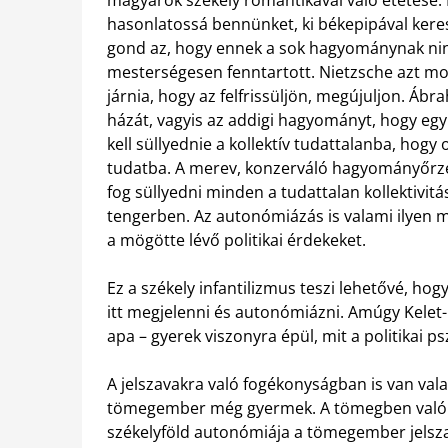
magyarok székely romantikával való etetése. 
hasonlatossá bennünket, ki békepipával keresk
gond az, hogy ennek a sok hagyománynak nin
mesterségesen fenntartott. Nietzsche azt mond
járnia, hogy az felfrissüljön, megújuljon. Ábra
házát, vagyis az addigi hagyományt, hogy egy ú
kell süllyednie a kollektív tudattalanba, hogy 
tudatba. A merev, konzerváló hagyományőrzés
fog süllyedni minden a tudattalan kollektivitá
tengerben. Az autonómiázás is valami ilyen m
a mögötte lévő politikai érdekeket.
Ez a székely infantilizmus teszi lehetővé, ho
itt megjelenni és autonómiázni. Amúgy Kelet-E
apa – gyerek viszonyra épül, mit a politikai p
A jelszavakra való fogékonyságban is van va
tömegember még gyermek. A tömegben való el
székelyföld autonómiája a tömegember jelszav