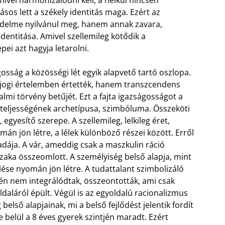
mivel harmonizálódni kell, a nélkül nincsen
os lett a székely identitás maga. Ezért az
delme nyilvánul meg, hanem annak zavara,
identitása. Amivel szellemileg kötődik a
ei azt hagyja letarolni.
ágosság a közösségi lét egyik alapvető tartó oszlopa.
, jogi értelemben értették, hanem transzcendens
lmi törvény betűjét. Ezt a fajta igazságosságot a
g teljességének archetípusa, szimbóluma. Összeköti
ő, egyesítő szerepe. A szellemileg, lelkileg éret,
án jön létre, a lélek különböző részei között. Erről
dája. A vár, ameddig csak a maszkulin ráció
szaka összeomlott. A személyiség belső alapja, mint
lése nyomán jön létre. A tudattalant szimbolizáló
vén nem integrálódtak, összeontották, ami csak
ldaláról épült. Végül is az egyoldalú racionalizmus
belső alapjainak, mi a belső fejlődést jelentik fordít
 belül a 8 éves gyerek szintjén maradt. Ezért