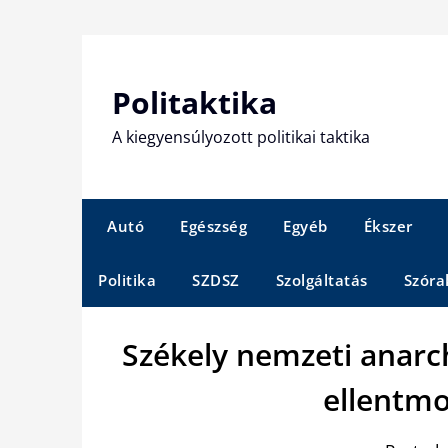
Skip
to
content
Politaktika
A kiegyensúlyozott politikai taktika
Autó
Egészség
Egyéb
Ékszer
Politika
SZDSZ
Szolgáltatás
Szóra
Székely nemzeti anar
ellentm