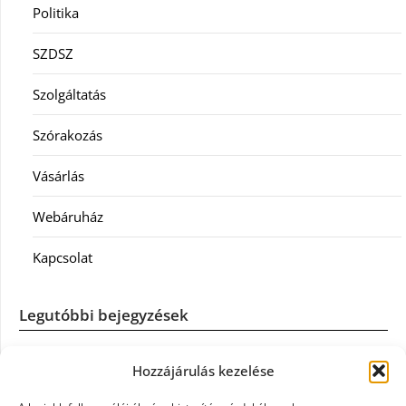
Politika
SZDSZ
Szolgáltatás
Szórakozás
Vásárlás
Webáruház
Kapcsolat
Legutóbbi bejegyzések
Casco szélvédőcsere: mikor éri meg a biztosítást igénybe
Hozzájárulás kezelése
venni?