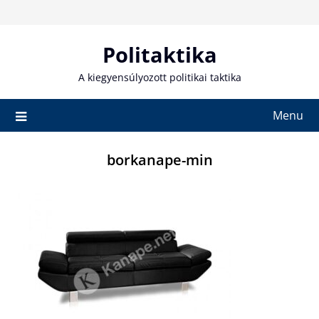
Skip
to
content
Politaktika
A kiegyensúlyozott politikai taktika
Menu
borkanape-min