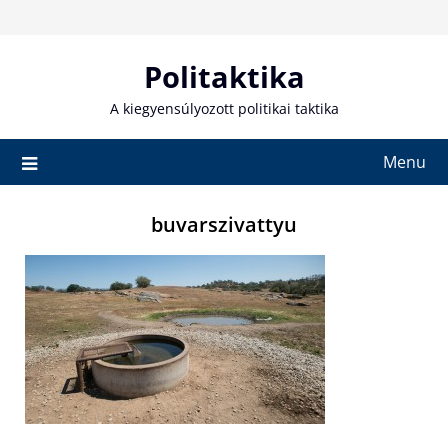
Skip
to
content
Politaktika
A kiegyensúlyozott politikai taktika
Menu
buvarszivattyu