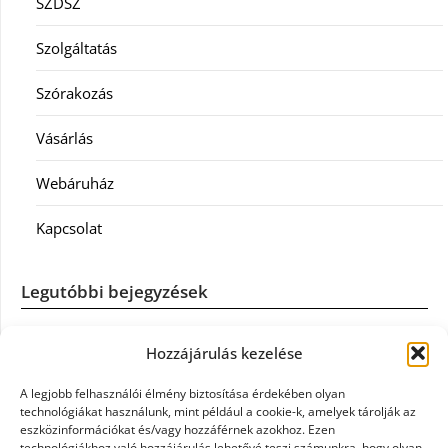
SZDSZ
Szolgáltatás
Szórakozás
Vásárlás
Webáruház
Kapcsolat
Legutóbbi bejegyzések
Casco szélvédőcsere: mikor éri meg a biztosítást igénybe
Hozzájárulás kezelése
venni?
A legjobb felhasználói élmény biztosítása érdekében olyan
Könyvelés: mikor érdemes könyvelőt váltani?
technológiákat használunk, mint például a cookie-k, amelyek tárolják az
eszközinformációkat és/vagy hozzáférnek azokhoz. Ezen
technológiákhoz való hozzájárulás lehetővé teszi számunkra, hogy olyan