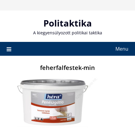
Skip
to
content
Politaktika
A kiegyensúlyozott politikai taktika
Menu
feherfalfestek-min