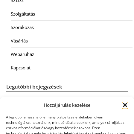
SZDSZ
Szolgáltatás
Szórakozás
Vásárlás
Webáruház
Kapcsolat
Legutóbbi bejegyzések
Casco szélvédőcsere: mikor éri meg a biztosítást igénybe
Hozzájárulás kezelése
venni?
A legjobb felhasználói élmény biztosítása érdekében olyan
Könyvelés: mikor érdemes könyvelőt váltani?
technológiákat használunk, mint például a cookie-k, amelyek tárolják az
eszközinformációkat és/vagy hozzáférnek azokhoz. Ezen
technológiákhoz való hozzájárulás lehetővé teszi számunkra, hogy olyan