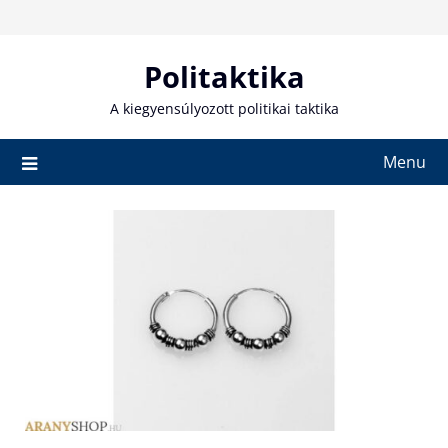
Skip
to
content
Politaktika
A kiegyensúlyozott politikai taktika
Menu