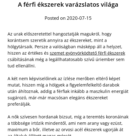
A férfi ékszerek varázslatos világa
Posted on 2020-07-15
Az urak előszeretettel hangoztatják magukról, hogy
korántsem szeretik annyira az ékszereket, mint a
hölgytársaik. Persze a valóságban másképp áll a helyzet,
hiszen az értékes és
szemet gyönyörködtető férfi ékszerek
csábításának még a legállhatatosabb szívű úriember sem
tud ellenállni.
A két nem képviselőinek az ízlése merőben eltérő képet
mutat, hiszen míg a hölgyek a figyelemfelkeltő darabok
után áhítoznak, addig a férfiak inkább a maszkulin energiát
sugározó, már-már macsósan elegáns ékszereket
preferálják.
A nők szívesen hordanak bizsut, míg a teremtés koronáinak
a többsége irtózik mindentől, ami nem arany vagy ezüst,
maximum a bőr, illetve az orvosi acél ékszerek ugorják át
az általuk állított magas mércét.