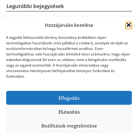
Legutóbbi bejegyzések
Casco szélvédőcsere: mikor éri meg a biztosítást igénybe
Hozzájárulás kezelése
venni?
A legjobb felhasználói élmény biztosítása érdekében olyan
Könyvelés: mikor érdemes könyvelőt váltani?
technológiákat használunk, mint például a cookie-k, amelyek tárolják az
eszközinformációkat és/vagy hozzáférnek azokhoz. Ezen
technológiákhoz való hozzájárulás lehetővé teszi számunkra, hogy olyan
Szövetkezeti jog: miért elengedhetetlen a szakszerű jogi
adatokat dolgozzunk fel ezen az oldalon, mint a böngészési viselkedés
háttér a biztonságos működéshez
vagy az egyedi azonosítók. A hozzájárulás elmaradása vagy
visszavonása hátrányosan befolyásolhat bizonyos funkciókat és
funkciókat.
Munkajogi ügyvéd: miért nem érdemes várni a jogi
segítséggel
Elfogadás
Tüll anyag: elegancia és sokoldalúság a Szakatex
kínálatában
Elutasítás
Beállítások megtekintése
©2026 Politaktika
| Design:
Newspaperly WordPress