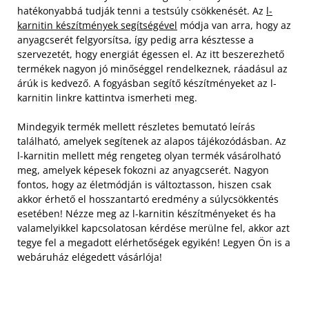
hatékonyabbá tudják tenni a testsúly csökkenését. Az
l-
karnitin készítmények segítségével
módja van arra, hogy az
anyagcserét felgyorsítsa, így pedig arra késztesse a
szervezetét, hogy energiát égessen el. Az itt beszerezhető
termékek nagyon jó minőséggel rendelkeznek, ráadásul az
árúk is kedvező. A fogyásban segítő készítményeket az l-
karnitin linkre kattintva ismerheti meg.
Mindegyik termék mellett részletes bemutató leírás
található, amelyek segítenek az alapos tájékozódásban. Az
l-karnitin mellett még rengeteg olyan termék vásárolható
meg, amelyek képesek fokozni az anyagcserét. Nagyon
fontos, hogy az életmódján is változtasson, hiszen csak
akkor érhető el hosszantartó eredmény a súlycsökkentés
esetében! Nézze meg az l-karnitin készítményeket és ha
valamelyikkel kapcsolatosan kérdése merülne fel, akkor azt
tegye fel a megadott elérhetőségek egyikén! Legyen Ön is a
webáruház elégedett vásárlója!