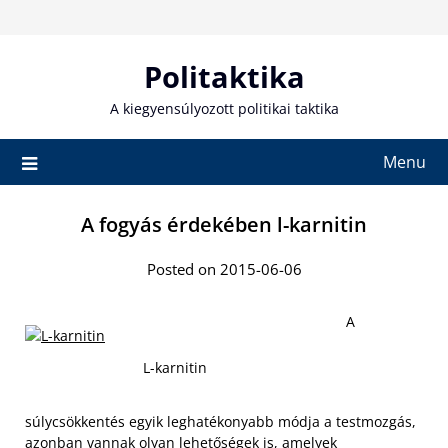
Skip
to
content
Politaktika
A kiegyensúlyozott politikai taktika
Menu
A fogyás érdekében l-karnitin
Posted on 2015-06-06
A
L-karnitin
súlycsökkentés egyik leghatékonyabb módja a testmozgás,
azonban vannak olyan lehetőségek is, amelyek