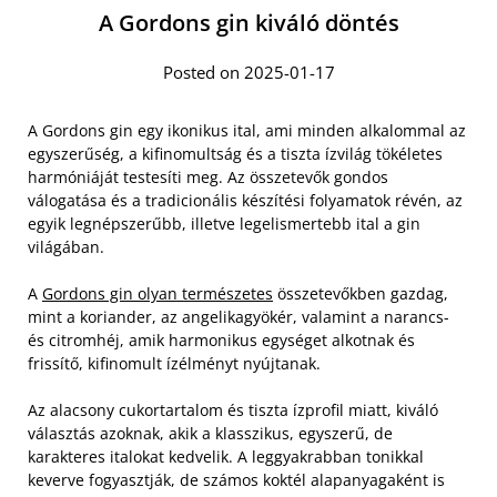
A Gordons gin kiváló döntés
Posted on 2025-01-17
A Gordons gin egy ikonikus ital, ami minden alkalommal az
egyszerűség, a kifinomultság és a tiszta ízvilág tökéletes
harmóniáját testesíti meg. Az összetevők gondos
válogatása és a tradicionális készítési folyamatok révén, az
egyik legnépszerűbb, illetve legelismertebb ital a gin
világában.
A
Gordons gin olyan természetes
összetevőkben gazdag,
mint a koriander, az angelikagyökér, valamint a narancs-
és citromhéj, amik harmonikus egységet alkotnak és
frissítő, kifinomult ízélményt nyújtanak.
Az alacsony cukortartalom és tiszta ízprofil miatt, kiváló
választás azoknak, akik a klasszikus, egyszerű, de
karakteres italokat kedvelik. A leggyakrabban tonikkal
keverve fogyasztják, de számos koktél alapanyagaként is