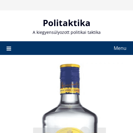
Skip
to
content
Politaktika
A kiegyensúlyozott politikai taktika
Menu