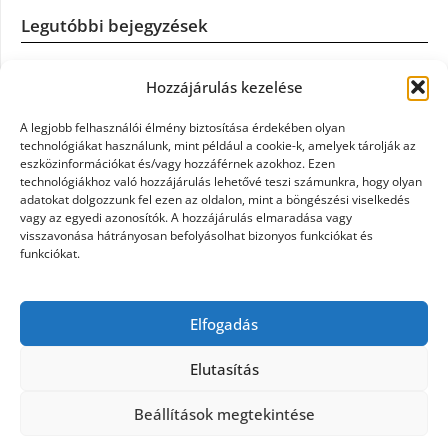
Legutóbbi bejegyzések
Casco szélvédőcsere: mikor éri meg a biztosítást igénybe
Hozzájárulás kezelése
venni?
A legjobb felhasználói élmény biztosítása érdekében olyan
Könyvelés: mikor érdemes könyvelőt váltani?
technológiákat használunk, mint például a cookie-k, amelyek tárolják az
eszközinformációkat és/vagy hozzáférnek azokhoz. Ezen
technológiákhoz való hozzájárulás lehetővé teszi számunkra, hogy olyan
Szövetkezeti jog: miért elengedhetetlen a szakszerű jogi
adatokat dolgozzunk fel ezen az oldalon, mint a böngészési viselkedés
háttér a biztonságos működéshez
vagy az egyedi azonosítók. A hozzájárulás elmaradása vagy
visszavonása hátrányosan befolyásolhat bizonyos funkciókat és
funkciókat.
Munkajogi ügyvéd: miért nem érdemes várni a jogi
segítséggel
Elfogadás
Tüll anyag: elegancia és sokoldalúság a Szakatex
kínálatában
Elutasítás
Beállítások megtekintése
©2026 Politaktika
| Design:
Newspaperly WordPress