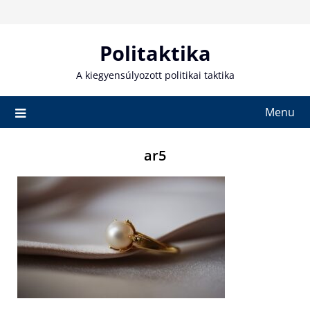
Skip
to
content
Politaktika
A kiegyensúlyozott politikai taktika
Menu
ar5