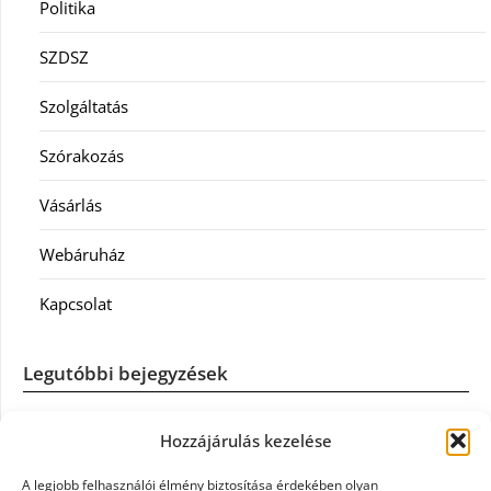
Politika
SZDSZ
Szolgáltatás
Szórakozás
Vásárlás
Webáruház
Kapcsolat
Legutóbbi bejegyzések
Casco szélvédőcsere: mikor éri meg a biztosítást igénybe
Hozzájárulás kezelése
venni?
A legjobb felhasználói élmény biztosítása érdekében olyan