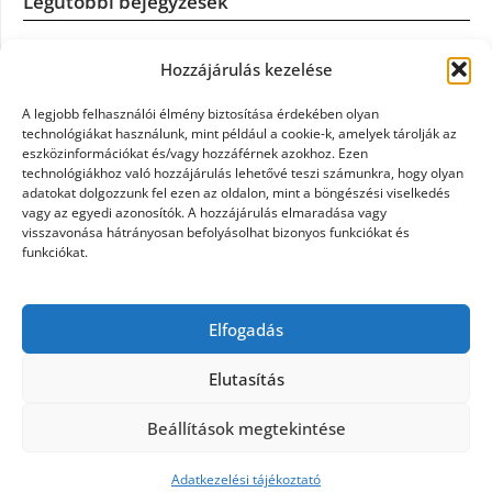
Legutóbbi bejegyzések
Könyvelés: mikor érdemes könyvelőt váltani?
Hozzájárulás kezelése
Szövetkezeti jog: miért elengedhetetlen a szakszerű jogi
A legjobb felhasználói élmény biztosítása érdekében olyan
háttér a biztonságos működéshez
technológiákat használunk, mint például a cookie-k, amelyek tárolják az
eszközinformációkat és/vagy hozzáférnek azokhoz. Ezen
technológiákhoz való hozzájárulás lehetővé teszi számunkra, hogy olyan
Munkajogi ügyvéd: miért nem érdemes várni a jogi
adatokat dolgozzunk fel ezen az oldalon, mint a böngészési viselkedés
segítséggel
vagy az egyedi azonosítók. A hozzájárulás elmaradása vagy
visszavonása hátrányosan befolyásolhat bizonyos funkciókat és
funkciókat.
Tüll anyag: elegancia és sokoldalúság a Szakatex
kínálatában
Elfogadás
Legjobb ingatlan ügyvéd Budapesten: Újváry Zsolt Ügyvédi
Iroda
Elutasítás
Beállítások megtekintése
©2026 Politaktika
| Design:
Newspaperly WordPress
Theme
Adatkezelési tájékoztató