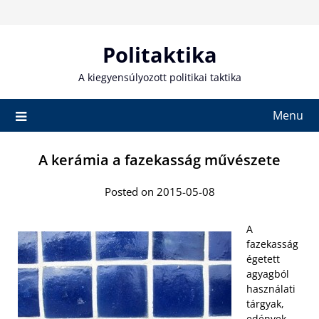
Skip
to
content
Politaktika
A kiegyensúlyozott politikai taktika
Menu
A kerámia a fazekasság művészete
Posted on 2015-05-08
A
fazekasság
égetett
agyagból
használati
tárgyak,
edények,