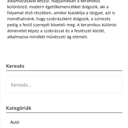
alkalmazásával készül. Napjainkban a keramikus
különböző, modern égetőkemencékkel dolgozik, aki a
folyamat első részében, amikor kialakítja a tárgyat, azt is
mondhatnánk, hogy szobrászként dolgozik, a színezés
pedig a festő szerepét követeli meg. A keramikus különös
átmenetet képez a szobrászat és a festészet között,
alkalmazva mindkét művészeti ág elemeit.
Keresés
KERESÉS:
Kategóriák
Autó