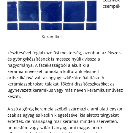
csempék
Keramikus
készítésével foglalkozó ősi mesterség, azonban az ékszer-
és gyöngykészítésnek is messze nyúlik vissza a
hagyománya. A fazekasságból alakult ki a
kerámiaművészet, amióta a kultúránk elismert
artisztikájává vált az agyageszközök előállítása. A
kerámiaszobrokat, tálakat, főként díszítőeszközöket az
úgynevezett keramikus vagy más néven keramikusművész
készíti.
A szó a görög kerameia szóból származik, ami alatt egykor
csak az agyag és kaolin kiégetésével kialakított tárgyakat
értették, de manapság már kerámia minden szervetlen,
nemesfém vagy szilárd anyag, ami magas hőfok