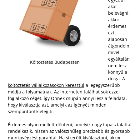
akar
belevágni,
akkor
érdemes
ezt
alaposan
átgondolni,
mivel
egyáltalán
Költöztetés Budapesten
nem lesz
könnyű a
dolga. A
költöztetés vállalkozásokon keresztül
a legegyszerűbb
módja a folyamatnak. Az interneten találhat sok ezzel
foglalkozó céget, így Önnek csupán annyi lesz a feladata,
hogy kiválasztja azt, amelyik az igényét minden
szempontból kielégíti.
Érdemes olyan mellett dönteni, amelyik nagy tapasztalattal
rendelkezik, hiszen az valószínűleg precízebb és gyorsabb
munkavégzést garantál. Ha sikerült kiválasztani, akkor