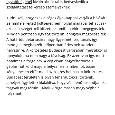
ügynökségénél
kiváló akciókkal is kedveskedik a
szolgáltatást felkereső személyeknek.
Tudni kell, hogy ezek a cégek éjjel-nappal várják a hívását.
Semmiféle rejtett költséget nem foglal magába, tehát csak
azt az összeget kell kifizetnie, amiben előre megegyeztek.
Minden pontosan úgy fog történni ahogyan megbeszélték.
A határidő betartására nagy figyelmet fordítanak, így
mindig a megbeszélt időpontban érkeznek az adott
helyszínre. A költöztetés Budapest városában még akkor is
bonyolult, ha nem nagy a távolság. Ez azért van így, mert
hatalmas a forgalom. A cég olyan nagyteherbírású
gépjárműt küld majd a helyszínre, amiben biztosan
kényelmesen elfér majd az összes holmija. A költöztetés
Budapest területén is olyan teherautókkal történik,
amelyek úgy lettek kialakítva, hogy véletlenül se tudjanak a
tárgyak megsérülni. Általuk rugalmasan megy végbe a
folyamat.