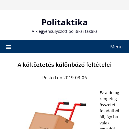
Skip
to
content
Politaktika
A kiegyensúlyozott politikai taktika
Menu
A költöztetés különböző feltételei
Posted on 2019-03-06
Ez a dolog
rengeteg
összetett
feladatból
áll, így ha
valaki
egyedül