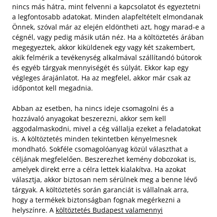
nincs más hátra, mint felvenni a kapcsolatot és egyeztetni
a legfontosabb adatokat. Minden alapfeltételt elmondanak
Önnek, szóval már az elején eldöntheti azt, hogy marad-e a
cégnél, vagy pedig másik után néz. Ha a költöztetés árában
megegyeztek, akkor kiküldenek egy vagy két szakembert,
akik felmérik a tevékenység alkalmával szállítandó bútorok
és egyéb tárgyak mennyiségét és súlyát. Ekkor kap egy
végleges árajánlatot. Ha az megfelel, akkor már csak az
időpontot kell megadnia.
Abban az esetben, ha nincs ideje csomagolni és a
hozzávaló anyagokat beszerezni, akkor sem kell
aggodalmaskodni, mivel a cég vállalja ezeket a feladatokat
is. A költöztetés minden tekintetben kényelmesnek
mondható. Sokféle csomagolóanyag közül választhat a
céljának megfelelően. Beszerezhet kemény dobozokat is,
amelyek direkt erre a célra lettek kialakítva. Ha azokat
választja, akkor biztosan nem sérülnek meg a benne lévő
tárgyak. A költöztetés során garanciát is vállalnak arra,
hogy a termékek biztonságban fognak megérkezni a
helyszínre. A
költöztetés Budapest valamennyi