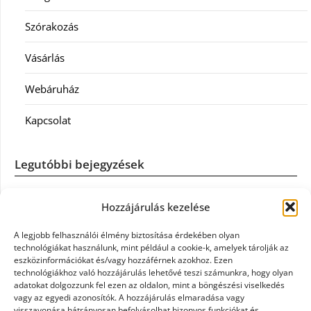
Szórakozás
Vásárlás
Webáruház
Kapcsolat
Legutóbbi bejegyzések
Casco szélvédőcsere: mikor éri meg a biztosítást igénybe
Hozzájárulás kezelése
venni?
A legjobb felhasználói élmény biztosítása érdekében olyan
Könyvelés: mikor érdemes könyvelőt váltani?
technológiákat használunk, mint például a cookie-k, amelyek tárolják az
eszközinformációkat és/vagy hozzáférnek azokhoz. Ezen
technológiákhoz való hozzájárulás lehetővé teszi számunkra, hogy olyan
Szövetkezeti jog: miért elengedhetetlen a szakszerű jogi
adatokat dolgozzunk fel ezen az oldalon, mint a böngészési viselkedés
háttér a biztonságos működéshez
vagy az egyedi azonosítók. A hozzájárulás elmaradása vagy
visszavonása hátrányosan befolyásolhat bizonyos funkciókat és