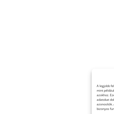
A legjobb f
mint példáu
azokhoz. Ez
adatokat dol
azonosítók.
bizonyos fun