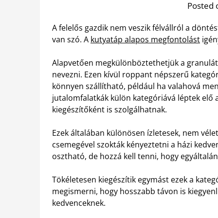
Posted 
A felelős gazdik nem veszik félvállról a dönt
van szó. A
kutyatáp alapos megfontolást
igén
Alapvetően megkülönböztethetjük a granulát
nevezni. Ezen kívül roppant népszerű kategória
könnyen szállítható, például ha valahová menni
jutalomfalatkák külön kategóriává léptek elő 
kiegészítőként is szolgálhatnak.
Ezek általában különösen ízletesek, nem vélet
csemegével szokták kényeztetni a házi kedven
osztható, de hozzá kell tenni, hogy egyáltalá
Tökéletesen kiegészítik egymást ezek a kateg
megismerni, hogy hosszabb távon is kiegyenlít
kedvenceknek.