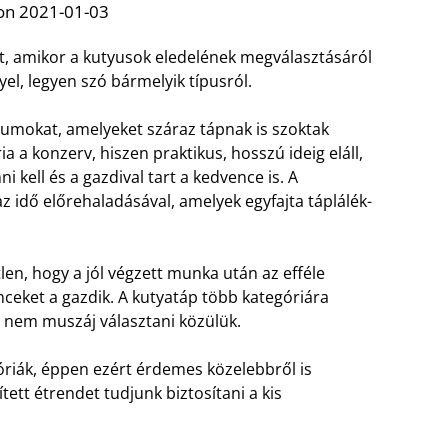
on 2021-01-03
ést, amikor a kutyusok eledelének megválasztásáról
yel, legyen szó bármelyik típusról.
umokat, amelyeket száraz tápnak is szoktak
 a konzerv, hiszen praktikus, hosszú ideig eláll,
 kell és a gazdival tart a kedvence is. A
az idő előrehaladásával, amelyek egyfajta táplálék-
len, hogy a jól végzett munka után az efféle
ceket a gazdik. A kutyatáp több kategóriára
n nem muszáj választani közülük.
óriák, éppen ezért érdemes közelebbről is
ett étrendet tudjunk biztosítani a kis