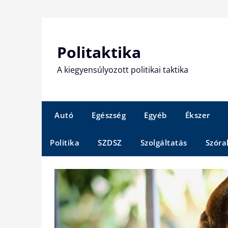
Skip
to
content
Politaktika
A kiegyensúlyozott politikai taktika
Autó
Egészség
Egyéb
Ékszer
Politika
SZDSZ
Szolgáltatás
Szóra