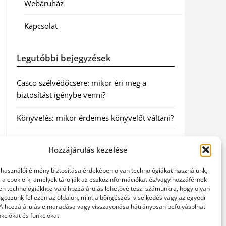
Webáruház
Kapcsolat
Legutóbbi bejegyzések
Casco szélvédőcsere: mikor éri meg a
biztosítást igénybe venni?
Könyvelés: mikor érdemes könyvelőt váltani?
Szövetkezeti jog: miért elengedhetetlen a
Hozzájárulás kezelése
szakszerű jogi háttér a biztonságos
működéshez
elhasználói élmény biztosítása érdekében olyan technológiákat használunk,
l a cookie-k, amelyek tárolják az eszközinformációkat és/vagy hozzáférnek
Munkajogi ügyvéd: miért nem érdemes várni
en technológiákhoz való hozzájárulás lehetővé teszi számunkra, hogy olyan
gozzunk fel ezen az oldalon, mint a böngészési viselkedés vagy az egyedi
a jogi segítséggel
 A hozzájárulás elmaradása vagy visszavonása hátrányosan befolyásolhat
kciókat és funkciókat.
Tüll anyag: elegancia és sokoldalúság a