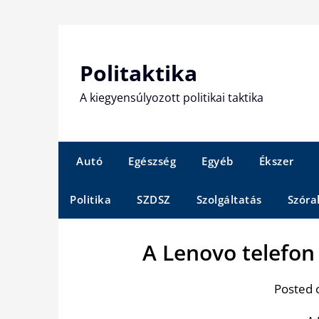
Skip
to
content
Politaktika
A kiegyensúlyozott politikai taktika
Autó
Egészség
Egyéb
Ékszer
Politika
SZDSZ
Szolgáltatás
Szóra
A Lenovo telefon
Posted 