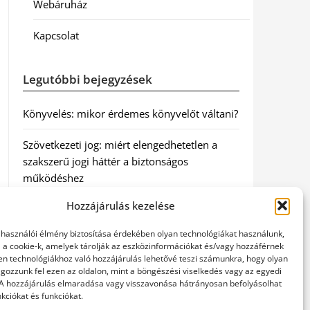
Webáruház
Kapcsolat
Legutóbbi bejegyzések
Könyvelés: mikor érdemes könyvelőt váltani?
Szövetkezeti jog: miért elengedhetetlen a
szakszerű jogi háttér a biztonságos
működéshez
Hozzájárulás kezelése
Munkajogi ügyvéd: miért nem érdemes várni
a jogi segítséggel
elhasználói élmény biztosítása érdekében olyan technológiákat használunk,
l a cookie-k, amelyek tárolják az eszközinformációkat és/vagy hozzáférnek
Tüll anyag: elegancia és sokoldalúság a
en technológiákhoz való hozzájárulás lehetővé teszi számunkra, hogy olyan
gozzunk fel ezen az oldalon, mint a böngészési viselkedés vagy az egyedi
Szakatex kínálatában
 A hozzájárulás elmaradása vagy visszavonása hátrányosan befolyásolhat
kciókat és funkciókat.
Legjobb ingatlan ügyvéd Budapesten: Újváry