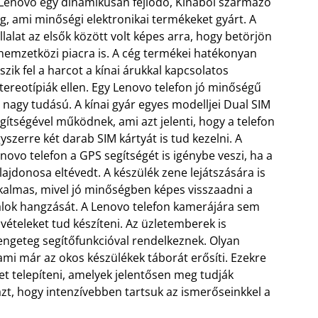
Lenovo egy dinamikusan fejlődő, Kínából származó
g, ami minőségi elektronikai termékeket gyárt. A
llalat az elsők között volt képes arra, hogy betörjön
nemzetközi piacra is. A cég termékei hatékonyan
szik fel a harcot a kínai árukkal kapcsolatos
tereotípiák ellen. Egy Lenovo telefon jó minőségű
 nagy tudású. A kínai gyár egyes modelljei Dual SIM
gítségével működnek, ami azt jelenti, hogy a telefon
yszerre két darab SIM kártyát is tud kezelni. A
novo telefon a GPS segítségét is igénybe veszi, ha a
lajdonosa eltévedt. A készülék zene lejátszására is
kalmas, mivel jó minőségben képes visszaadni a
lok hangzását. A Lenovo telefon kamerájára sem
lvételeket tud készíteni.
Az üzletemberek is
rengeteg segítőfunkcióval rendelkeznek. Olyan
ami már az okos készülékek táborát erősíti. Ezekre
t telepíteni, amelyek jelentősen meg tudják
 azt, hogy intenzívebben tartsuk az ismerőseinkkel a