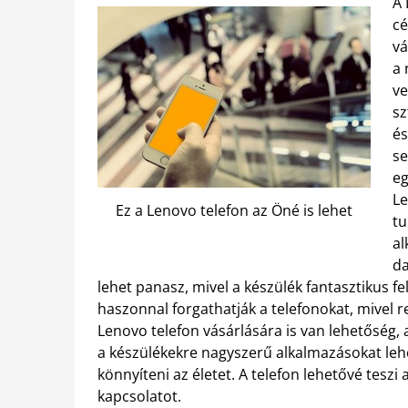
A 
cé
vá
a 
ve
sz
és
se
eg
Le
Ez a Lenovo telefon az Öné is lehet
tu
al
da
lehet panasz, mivel a készülék fantasztikus fe
haszonnal forgathatják a telefonokat, mivel 
Lenovo telefon vásárlására is van lehetőség, 
a készülékekre nagyszerű alkalmazásokat lehe
könnyíteni az életet. A telefon lehetővé teszi
kapcsolatot.