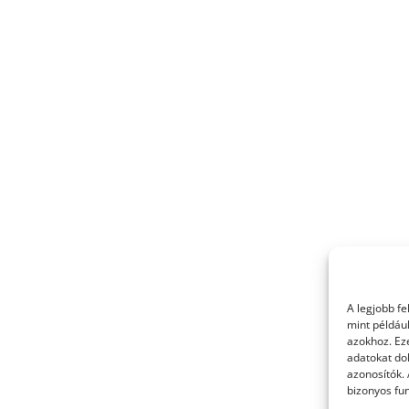
A legjobb f
mint példáu
azokhoz. Ez
adatokat dol
azonosítók.
bizonyos fun