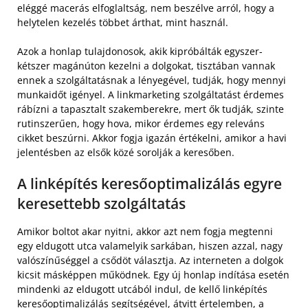
eléggé macerás elfoglaltság, nem beszélve arról, hogy a
helytelen kezelés többet árthat, mint használ.
Azok a honlap tulajdonosok, akik kipróbálták egyszer-
kétszer magánúton kezelni a dolgokat, tisztában vannak
ennek a szolgáltatásnak a lényegével, tudják, hogy mennyi
munkaidőt igényel. A linkmarketing szolgáltatást érdemes
rábízni a tapasztalt szakemberekre, mert ők tudják, szinte
rutinszerűen, hogy hova, mikor érdemes egy releváns
cikket beszúrni. Akkor fogja igazán értékelni, amikor a havi
jelentésben az elsők közé sorolják a keresőben.
A linképítés keresőoptimalizálás egyre
keresettebb szolgáltatás
Amikor boltot akar nyitni, akkor azt nem fogja megtenni
egy eldugott utca valamelyik sarkában, hiszen azzal, nagy
valószínűséggel a csődöt választja. Az interneten a dolgok
kicsit másképpen működnek. Egy új honlap indítása esetén
mindenki az eldugott utcából indul, de kellő linképítés
keresőoptimalizálás segítségével, átvitt értelemben, a