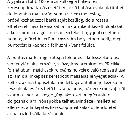
A gyakran több 100 eurós költség a linképítés
keresőoptimalizálás esetében, első hallásra soknak tűnhet,
de lebontva már korántsem az. Nem mellesleg,
próbálkozhat ezzel bárki saját kezűleg, de a rosszul
elhelyezett hivatkozásokat, a linkfarmként kezelt oldalakat
a keresőmotor algoritmusai leértékelik, így jobb esetben
nem fog előrébb kerülni, rosszabb helyzetben pedig még
büntetést is kaphat a felhúzni kívánt felület.
A pontos marketingstratégia felépítése, kulcsszókutatás,
versenytársak elemzése, szövegírás prémium és PR cikkek
formájában, majd ezek releváns helyekre való regisztrálása
az, amik a
linképítés keresőoptimalizálás
lényegét adják. A
kellő szakmai tapasztalat mellett, garantáltan jó kezekben
lesz oldala és érezhető lesz a haladás, bár erre muszáj időt
szánnia, mert a Google „fogaskerekei” megfontoltan
dolgoznak, ami hónapokba telhet. Mindezek mellett és
ellenére, a linképítés keresőoptimalizálás új lendületet
adhat üzleti vállalkozásának.