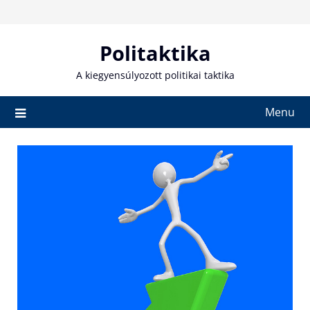
Skip
to
content
Politaktika
A kiegyensúlyozott politikai taktika
Menu