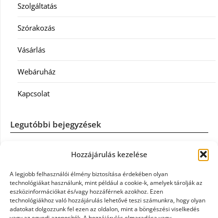
Szolgáltatás
Szórakozás
Vásárlás
Webáruház
Kapcsolat
Legutóbbi bejegyzések
Casco szélvédőcsere: mikor éri meg a biztosítást igénybe
Hozzájárulás kezelése
venni?
A legjobb felhasználói élmény biztosítása érdekében olyan
Könyvelés: mikor érdemes könyvelőt váltani?
technológiákat használunk, mint például a cookie-k, amelyek tárolják az
eszközinformációkat és/vagy hozzáférnek azokhoz. Ezen
technológiákhoz való hozzájárulás lehetővé teszi számunkra, hogy olyan
Szövetkezeti jog: miért elengedhetetlen a szakszerű jogi
adatokat dolgozzunk fel ezen az oldalon, mint a böngészési viselkedés
háttér a biztonságos működéshez
vagy az egyedi azonosítók. A hozzájárulás elmaradása vagy