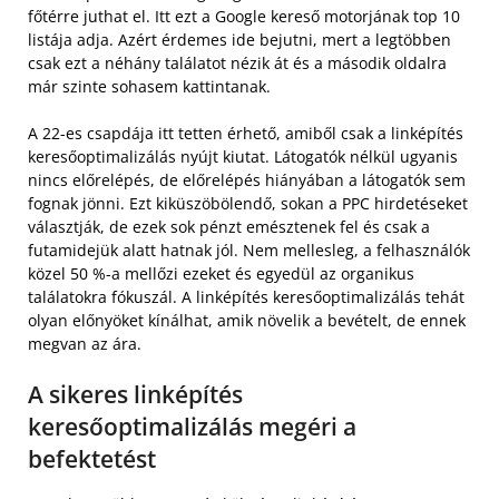
főtérre juthat el. Itt ezt a Google kereső motorjának top 10
listája adja. Azért érdemes ide bejutni, mert a legtöbben
csak ezt a néhány találatot nézik át és a második oldalra
már szinte sohasem kattintanak.
A 22-es csapdája itt tetten érhető, amiből csak a linképítés
keresőoptimalizálás nyújt kiutat. Látogatók nélkül ugyanis
nincs előrelépés, de előrelépés hiányában a látogatók sem
fognak jönni. Ezt kiküszöbölendő, sokan a PPC hirdetéseket
választják, de ezek sok pénzt emésztenek fel és csak a
futamidejük alatt hatnak jól. Nem mellesleg, a felhasználók
közel 50 %-a mellőzi ezeket és egyedül az organikus
találatokra fókuszál. A linképítés keresőoptimalizálás tehát
olyan előnyöket kínálhat, amik növelik a bevételt, de ennek
megvan az ára.
A sikeres linképítés
keresőoptimalizálás megéri a
befektetést