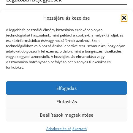
Casco szélvédőcsere: mikor éri meg a biztosítást igénybe
Hozzájárulás kezelése
venni?
A legjobb felhasználói élmény biztosítása érdekében olyan
Könyvelés: mikor érdemes könyvelőt váltani?
technológiákat használunk, mint például a cookie-k, amelyek tárolják az
eszközinformációkat és/vagy hozzáférnek azokhoz. Ezen
technológiákhoz való hozzájárulás lehetővé teszi számunkra, hogy olyan
Szövetkezeti jog: miért elengedhetetlen a szakszerű jogi
adatokat dolgozzunk fel ezen az oldalon, mint a böngészési viselkedés
háttér a biztonságos működéshez
vagy az egyedi azonosítók. A hozzájárulás elmaradása vagy
visszavonása hátrányosan befolyásolhat bizonyos funkciókat és
funkciókat.
Munkajogi ügyvéd: miért nem érdemes várni a jogi
segítséggel
Elfogadás
Tüll anyag: elegancia és sokoldalúság a Szakatex
kínálatában
Elutasítás
Beállítások megtekintése
©2026 Politaktika
| Design:
Newspaperly WordPress
Theme
Adatkezelési tájékoztató