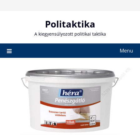
Skip
to
content
Politaktika
A kiegyensúlyozott politikai taktika
Menu