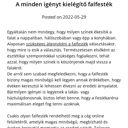
A minden igényt kielégítő falfesték
Posted on 2022-05-29
Egyáltalán nem mindegy, hogy milyen színek ékesítik a
falat a nappaliban, hálószobában vagy épp a konyhában.
Alaposan
szükséges átgondolni a falfesték
választásakor,
hogy mire is esik a választás. Természetesen elsőként az
esztétikai szempontokkal szükséges foglalkozni, tehát
azzal, hogy milyen színek is köszönjenek majd vissza a
falakról.
De arról sem szabad megfeledkezni, hogy a falfesték
bizony magas minőségű kell legyen annak érdekében, hogy
éveken keresztül ki lehessen élvezni az eredeti árnyalatot.
Bármilyen igényei is legyenek a lakás- vagy
háztulajdonosnak, biztos lehet benne, hogy a Festékaréna
maximálisan eleget fog tenni azoknak.
Csakis olyan falfesték rendelhető meg a cég online
felületéről, amelyik magas minőségű, megbízható és
éveken keresztül megtartja az eredeti színét. Teljesen