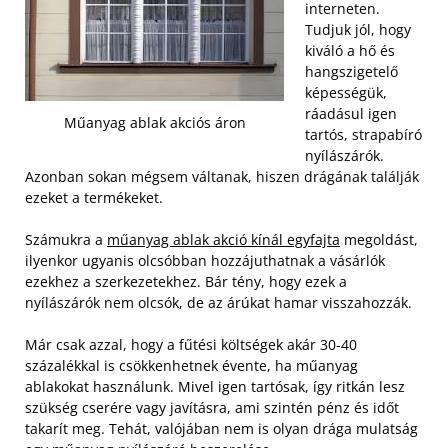
interneten.
Tudjuk jól, hogy
kiváló a hő és
hangszigetelő
képességük,
ráadásul igen
Műanyag ablak akciós áron
tartós, strapabíró
nyílászárók.
Azonban sokan mégsem váltanak, hiszen drágának találják
ezeket a termékeket.
Számukra a
műanyag ablak akció kínál egyfajta
megoldást,
ilyenkor ugyanis olcsóbban hozzájuthatnak a vásárlók
ezekhez a szerkezetekhez. Bár tény, hogy ezek a
nyílászárók nem olcsók, de az árúkat hamar visszahozzák.
Már csak azzal, hogy a fűtési költségek akár 30-40
százalékkal is csökkenhetnek évente, ha műanyag
ablakokat használunk.
Mivel igen tartósak, így ritkán lesz
szükség cserére vagy javításra, ami szintén pénz és időt
takarít meg. Tehát, valójában nem is olyan drága mulatság