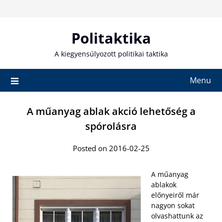
Skip
to
content
Politaktika
A kiegyensúlyozott politikai taktika
Menu
A műanyag ablak akció lehetőség a
spórolásra
Posted on 2016-02-25
A műanyag
ablakok
előnyeiről már
nagyon sokat
olvashattunk az