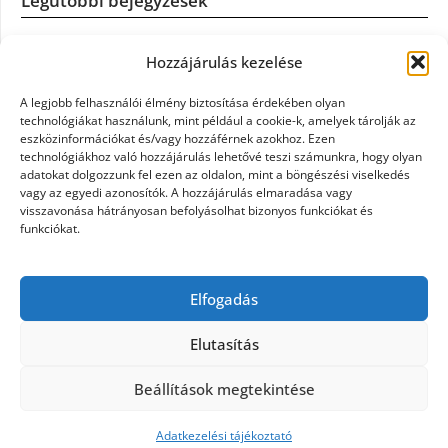
Legutóbbi bejegyzések
Casco szélvédőcsere: mikor éri meg a biztosítást igénybe
Hozzájárulás kezelése
venni?
A legjobb felhasználói élmény biztosítása érdekében olyan
Könyvelés: mikor érdemes könyvelőt váltani?
technológiákat használunk, mint például a cookie-k, amelyek tárolják az
eszközinformációkat és/vagy hozzáférnek azokhoz. Ezen
technológiákhoz való hozzájárulás lehetővé teszi számunkra, hogy olyan
Szövetkezeti jog: miért elengedhetetlen a szakszerű jogi
adatokat dolgozzunk fel ezen az oldalon, mint a böngészési viselkedés
háttér a biztonságos működéshez
vagy az egyedi azonosítók. A hozzájárulás elmaradása vagy
visszavonása hátrányosan befolyásolhat bizonyos funkciókat és
funkciókat.
Munkajogi ügyvéd: miért nem érdemes várni a jogi
segítséggel
Elfogadás
Tüll anyag: elegancia és sokoldalúság a Szakatex
kínálatában
Elutasítás
Beállítások megtekintése
©2026 Politaktika
| Design:
Newspaperly WordPress
Theme
Adatkezelési tájékoztató