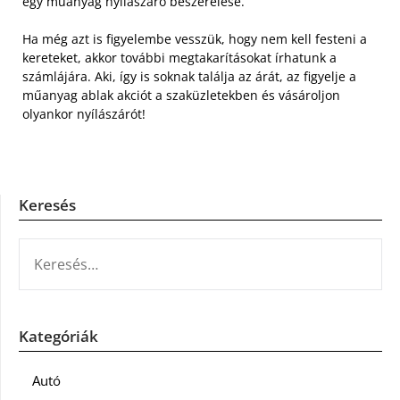
egy műanyag nyílászáró beszerelése.
Ha még azt is figyelembe vesszük, hogy nem kell festeni a
kereteket, akkor további megtakarításokat írhatunk a
számlájára. Aki, így is soknak találja az árát, az figyelje a
műanyag ablak akciót a szaküzletekben és vásároljon
olyankor nyílászárót!
Keresés
KERESÉS:
Kategóriák
Autó