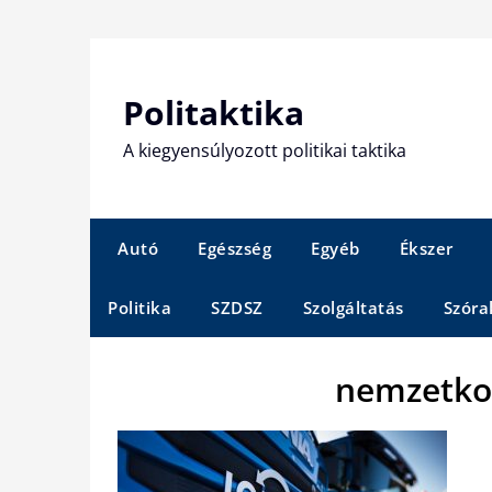
Skip
to
content
Politaktika
A kiegyensúlyozott politikai taktika
Autó
Egészség
Egyéb
Ékszer
Politika
SZDSZ
Szolgáltatás
Szóra
nemzetkoz