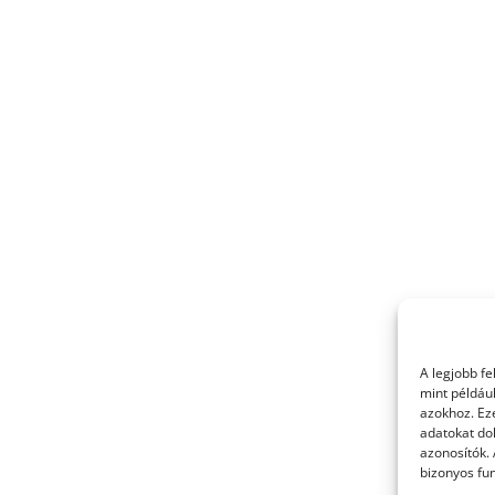
A legjobb f
mint példáu
azokhoz. Ez
adatokat dol
azonosítók.
bizonyos fun