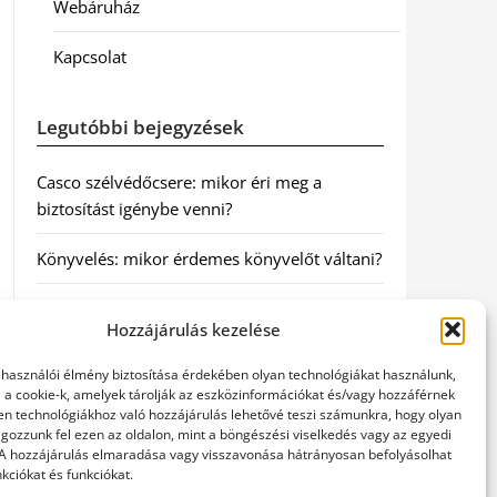
Webáruház
Kapcsolat
Legutóbbi bejegyzések
Casco szélvédőcsere: mikor éri meg a
biztosítást igénybe venni?
Könyvelés: mikor érdemes könyvelőt váltani?
Szövetkezeti jog: miért elengedhetetlen a
Hozzájárulás kezelése
szakszerű jogi háttér a biztonságos
működéshez
elhasználói élmény biztosítása érdekében olyan technológiákat használunk,
l a cookie-k, amelyek tárolják az eszközinformációkat és/vagy hozzáférnek
Munkajogi ügyvéd: miért nem érdemes várni
en technológiákhoz való hozzájárulás lehetővé teszi számunkra, hogy olyan
gozzunk fel ezen az oldalon, mint a böngészési viselkedés vagy az egyedi
a jogi segítséggel
 A hozzájárulás elmaradása vagy visszavonása hátrányosan befolyásolhat
kciókat és funkciókat.
Tüll anyag: elegancia és sokoldalúság a