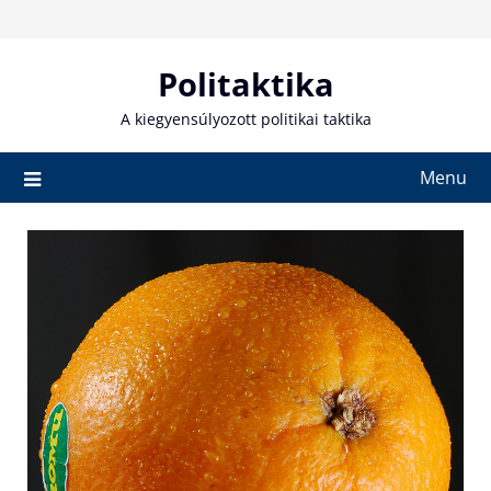
Skip
to
content
Politaktika
A kiegyensúlyozott politikai taktika
Menu