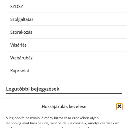
SZDSZ
Szolgáltatás
Szórakozás
Vásárlás
Webáruház
Kapcsolat
Legutóbbi bejegyzések
Casco szélvédőcsere: mikor éri meg a biztosítást igénybe
Hozzájárulás kezelése
venni?
A legjobb felhasználói élmény biztosítása érdekében olyan
Könyvelés: mikor érdemes könyvelőt váltani?
technológiákat használunk, mint például a cookie-k, amelyek tárolják az