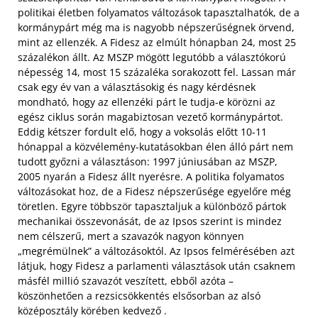
politikai életben folyamatos változások tapasztalhatók, de a
kormánypárt még ma is nagyobb népszerűségnek örvend,
mint az ellenzék. A Fidesz az elmúlt hónapban 24, most 25
százalékon állt. Az MSZP mögött legutóbb a választókorú
népesség 14, most 15 százaléka sorakozott fel.
Lassan már
csak egy év van a választásokig és nagy kérdésnek
mondható, hogy az ellenzéki párt le tudja-e körözni az
egész ciklus során magabiztosan vezető kormánypártot.
Eddig kétszer fordult elő, hogy a voksolás előtt 10-11
hónappal a közvélemény-kutatásokban élen álló párt nem
tudott győzni a választáson: 1997 júniusában az MSZP,
2005 nyarán a Fidesz állt nyerésre. A politika folyamatos
változásokat hoz, de a Fidesz népszerűsége egyelőre még
töretlen. Egyre többször tapasztaljuk a különböző pártok
mechanikai összevonását, de az Ipsos szerint is mindez
nem célszerű, mert a szavazók nagyon könnyen
„megrémülnek” a változásoktól. Az Ipsos felmérésében azt
látjuk, hogy Fidesz a parlamenti választások után csaknem
másfél millió szavazót veszített, ebből azóta –
köszönhetően a rezsicsökkentés elsősorban az alsó
középosztály körében kedvező .