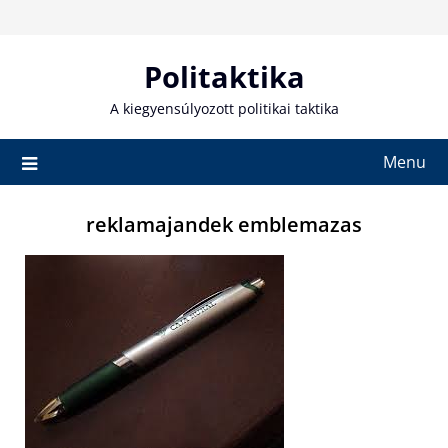
Skip
to
content
Politaktika
A kiegyensúlyozott politikai taktika
Menu
reklamajandek emblemazas