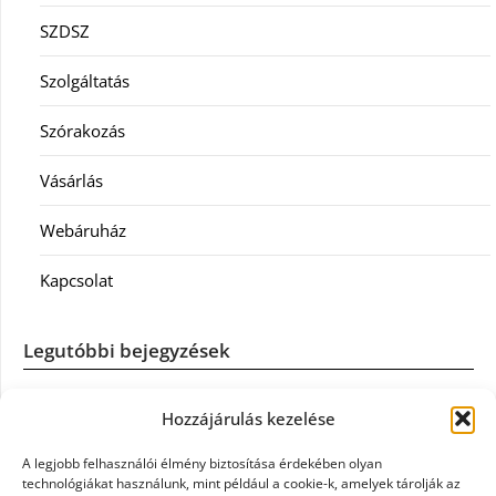
SZDSZ
Szolgáltatás
Szórakozás
Vásárlás
Webáruház
Kapcsolat
Legutóbbi bejegyzések
Casco szélvédőcsere: mikor éri meg a biztosítást igénybe
Hozzájárulás kezelése
venni?
A legjobb felhasználói élmény biztosítása érdekében olyan
Könyvelés: mikor érdemes könyvelőt váltani?
technológiákat használunk, mint például a cookie-k, amelyek tárolják az