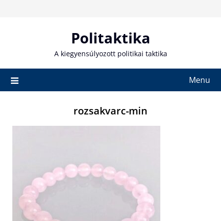
Skip
to
content
Politaktika
A kiegyensúlyozott politikai taktika
Menu
rozsakvarc-min