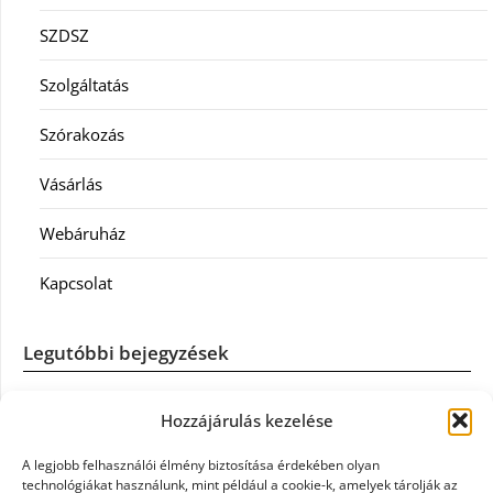
SZDSZ
Szolgáltatás
Szórakozás
Vásárlás
Webáruház
Kapcsolat
Legutóbbi bejegyzések
Casco szélvédőcsere: mikor éri meg a biztosítást igénybe
Hozzájárulás kezelése
venni?
A legjobb felhasználói élmény biztosítása érdekében olyan
Könyvelés: mikor érdemes könyvelőt váltani?
technológiákat használunk, mint például a cookie-k, amelyek tárolják az