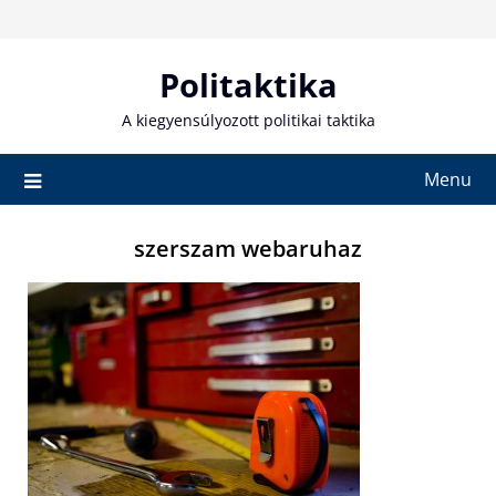
Skip
to
content
Politaktika
A kiegyensúlyozott politikai taktika
Menu
szerszam webaruhaz