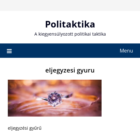
Skip
to
content
Politaktika
A kiegyensúlyozott politikai taktika
Menu
eljegyzesi gyuru
eljegyzési gyűrű