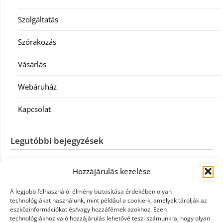
Szolgáltatás
Szórakozás
Vásárlás
Webáruház
Kapcsolat
Legutóbbi bejegyzések
Casco szélvédőcsere: mikor éri meg a biztosítást igénybe
Hozzájárulás kezelése
venni?
A legjobb felhasználói élmény biztosítása érdekében olyan
Könyvelés: mikor érdemes könyvelőt váltani?
technológiákat használunk, mint például a cookie-k, amelyek tárolják az
eszközinformációkat és/vagy hozzáférnek azokhoz. Ezen
technológiákhoz való hozzájárulás lehetővé teszi számunkra, hogy olyan
Szövetkezeti jog: miért elengedhetetlen a szakszerű jogi