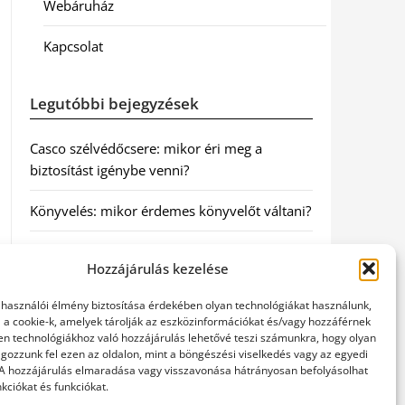
Webáruház
Kapcsolat
Legutóbbi bejegyzések
Casco szélvédőcsere: mikor éri meg a
biztosítást igénybe venni?
Könyvelés: mikor érdemes könyvelőt váltani?
Szövetkezeti jog: miért elengedhetetlen a
Hozzájárulás kezelése
szakszerű jogi háttér a biztonságos
működéshez
elhasználói élmény biztosítása érdekében olyan technológiákat használunk,
l a cookie-k, amelyek tárolják az eszközinformációkat és/vagy hozzáférnek
Munkajogi ügyvéd: miért nem érdemes várni
en technológiákhoz való hozzájárulás lehetővé teszi számunkra, hogy olyan
gozzunk fel ezen az oldalon, mint a böngészési viselkedés vagy az egyedi
a jogi segítséggel
 A hozzájárulás elmaradása vagy visszavonása hátrányosan befolyásolhat
kciókat és funkciókat.
Tüll anyag: elegancia és sokoldalúság a