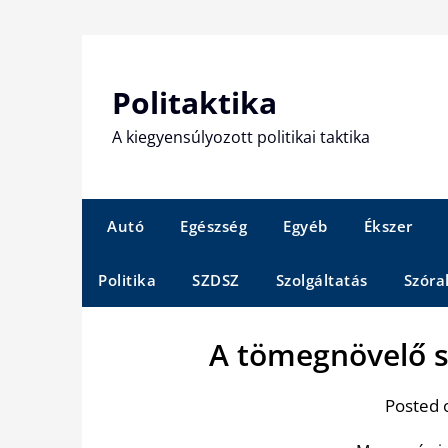
Skip
to
content
Politaktika
A kiegyensúlyozott politikai taktika
Autó
Egészség
Egyéb
Ékszer
Politika
SZDSZ
Szolgáltatás
Szóra
A tömegnövelő s
Posted 