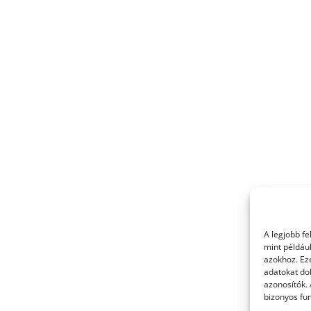
A legjobb f
mint példáu
azokhoz. Ez
adatokat dol
azonosítók.
bizonyos fun