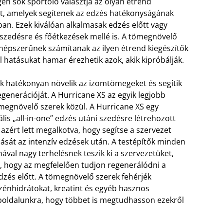
en sok sportoló választja az olyan étrend
et, amelyek segítenek az edzés hatékonyságának
an. Ezek kiválóan alkalmasak edzés előtt vagy
 szedésre és főétkezések mellé is. A tömegnövelő
 népszerűnek számítanak az ilyen étrend kiegészítők
l hatásukat hamar érezhetik azok, akik kipróbálják.
ek hatékonyan növelik az izomtömegeket és segítik
generációját. A Hurricane XS az egyik legjobb
megnövelő szerek közül. A Hurricane XS egy
lis „all-in-one” edzés utáni szedésre létrehozott
azért lett megalkotva, hogy segítse a szervezet
ását az intenzív edzések után. A testépítők minden
ával nagy terhelésnek teszik ki a szervezetüket,
s, hogy az megfelelően tudjon regenerálódni a
dzés előtt. A tömegnövelő szerek fehérjék
szénhidrátokat, kreatint és egyéb hasznos
boldalunkra, hogy többet is megtudhasson ezekről