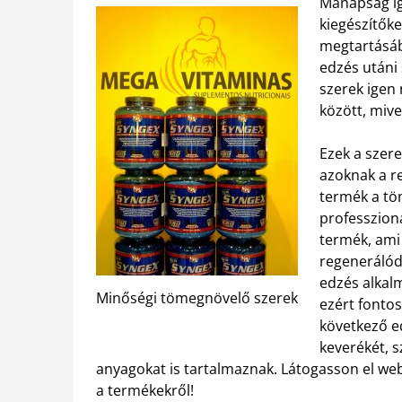
Manapság ig
kiegészítők
megtartásáb
edzés utáni
szerek igen
között, mive
Ezek a szer
azoknak a re
termék a tö
professzioná
termék, ami 
regenerálód
edzés alkalm
Minőségi tömegnövelő szerek
ezért fonto
következő e
keverékét, 
anyagokat is tartalmaznak. Látogasson el we
a termékekről!