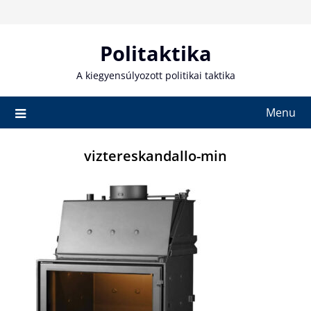
Skip
to
content
Politaktika
A kiegyensúlyozott politikai taktika
Menu
viztereskandallo-min