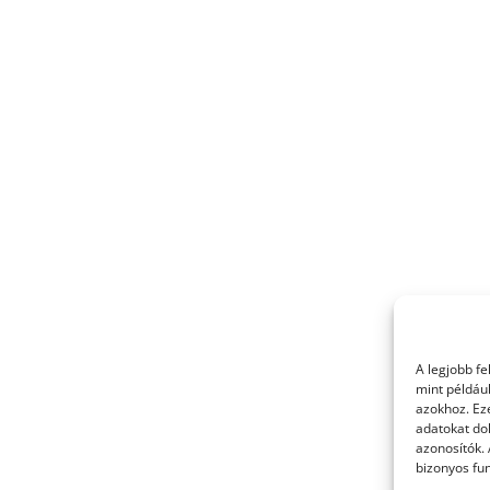
A legjobb f
mint példáu
azokhoz. Ez
adatokat dol
azonosítók.
bizonyos fun