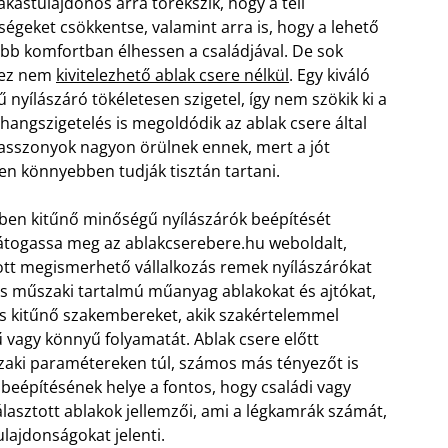
kástulajdonos arra törekszik, hogy a téli
ségeket csökkentse, valamint arra is, hogy a lehető
bb komfortban élhessen a családjával. De sok
 ez nem
kivitelezhető ablak csere nélkül
. Egy kiváló
nyílászáró tökéletesen szigetel, így nem szökik ki a
hangszigetelés is megoldódik az ablak csere által
iasszonyok nagyon örülnek ennek, mert a jót
en könnyebben tudják tisztán tartani.
en kitűnő minőségű nyílászárók beépítését
 látogassa meg az ablakcserebere.hu weboldalt,
ott megismerhető vállalkozás remek nyílászárókat
as műszaki tartalmú műanyag ablakokat és ajtókat,
és kitűnő szakembereket, akik szakértelemmel
rű vagy könnyű folyamatát.
Ablak csere előtt
zaki paramétereken túl, számos más tényezőt is
k beépítésének helye a fontos, hogy családi vagy
iválasztott ablakok jellemzői, ami a légkamrák számát,
ulajdonságokat jelenti.