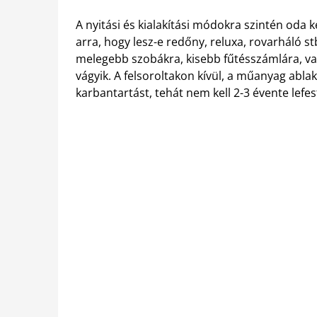
A nyitási és kialakítási módokra szintén oda ke
arra, hogy lesz-e redőny, reluxa, rovarháló s
melegebb szobákra, kisebb fűtésszámlára, va
vágyik. A felsoroltakon kívül, a műanyag abl
karbantartást, tehát nem kell 2-3 évente lefes