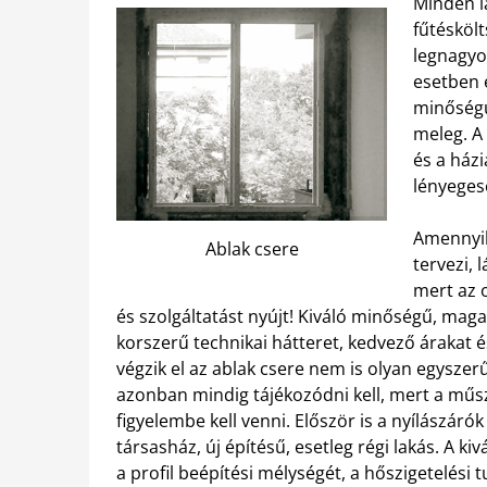
Minden la
fűtéskölt
legnagyo
esetben
minőségű 
meleg. A 
és a ház
lényeges
Amennyib
Ablak csere
tervezi,
mert az 
és szolgáltatást nyújt! Kiváló minőségű, mag
korszerű technikai hátteret, kedvező árakat 
végzik el az ablak csere nem is olyan egysze
azonban mindig tájékozódni kell, mert a műs
figyelembe kell venni. Először is a nyílászáró
társasház, új építésű, esetleg régi lakás. A k
a profil beépítési mélységét, a hőszigetelési t