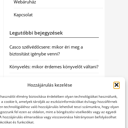
Webáruház
Kapcsolat
Legutóbbi bejegyzések
Casco szélvédőcsere: mikor éri meg a
biztosítást igénybe venni?
Könyvelés: mikor érdemes könyvelőt váltani?
Szövetkezeti jog: miért elengedhetetlen a
Hozzájárulás kezelése
szakszerű jogi háttér a biztonságos
működéshez
elhasználói élmény biztosítása érdekében olyan technológiákat használunk,
l a cookie-k, amelyek tárolják az eszközinformációkat és/vagy hozzáférnek
Munkajogi ügyvéd: miért nem érdemes várni
en technológiákhoz való hozzájárulás lehetővé teszi számunkra, hogy olyan
gozzunk fel ezen az oldalon, mint a böngészési viselkedés vagy az egyedi
a jogi segítséggel
 A hozzájárulás elmaradása vagy visszavonása hátrányosan befolyásolhat
kciókat és funkciókat.
Tüll anyag: elegancia és sokoldalúság a