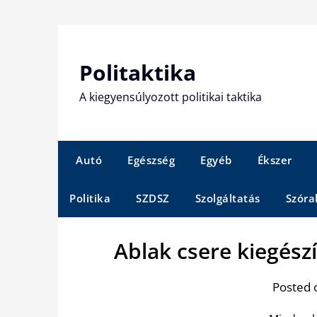
Skip
to
content
Politaktika
A kiegyensúlyozott politikai taktika
Autó
Egészség
Egyéb
Ékszer
Politika
SZDSZ
Szolgáltatás
Szóra
Ablak csere kiegész
Posted 