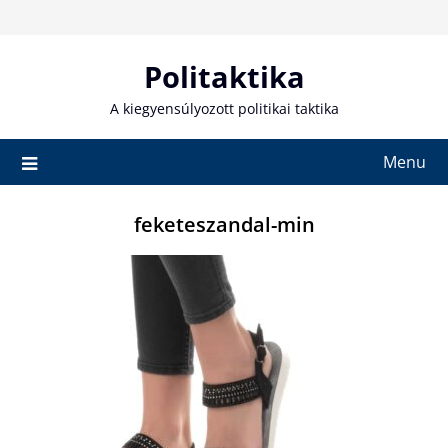
Skip
to
content
Politaktika
A kiegyensúlyozott politikai taktika
Menu
feketeszandal-min