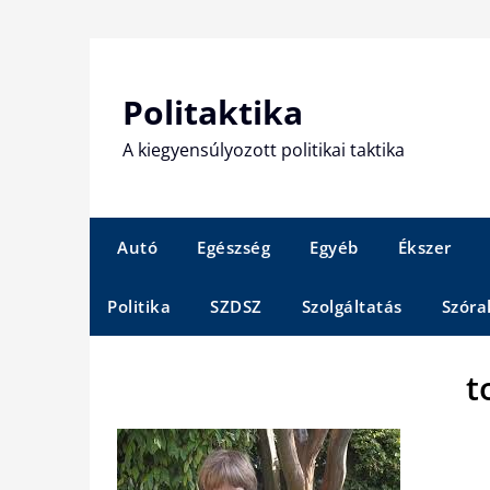
Skip
to
content
Politaktika
A kiegyensúlyozott politikai taktika
Autó
Egészség
Egyéb
Ékszer
Politika
SZDSZ
Szolgáltatás
Szóra
t