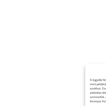
A legjobb f
mint példáu
azokhoz. Ez
adatokat dol
azonosítók.
bizonyos fun