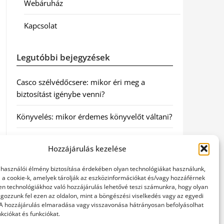
Webáruház
Kapcsolat
Legutóbbi bejegyzések
Casco szélvédőcsere: mikor éri meg a
biztosítást igénybe venni?
Könyvelés: mikor érdemes könyvelőt váltani?
Szövetkezeti jog: miért elengedhetetlen a
Hozzájárulás kezelése
szakszerű jogi háttér a biztonságos
működéshez
elhasználói élmény biztosítása érdekében olyan technológiákat használunk,
l a cookie-k, amelyek tárolják az eszközinformációkat és/vagy hozzáférnek
Munkajogi ügyvéd: miért nem érdemes várni
en technológiákhoz való hozzájárulás lehetővé teszi számunkra, hogy olyan
gozzunk fel ezen az oldalon, mint a böngészési viselkedés vagy az egyedi
a jogi segítséggel
 A hozzájárulás elmaradása vagy visszavonása hátrányosan befolyásolhat
kciókat és funkciókat.
Tüll anyag: elegancia és sokoldalúság a