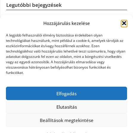
Legutóbbi bejegyzések
Casco szélvédőcsere: mikor éri meg a biztosítást igénybe
Hozzájárulás kezelése
venni?
A legjobb felhasználói élmény biztosítása érdekében olyan
Könyvelés: mikor érdemes könyvelőt váltani?
technológiákat használunk, mint például a cookie-k, amelyek tárolják az
eszközinformációkat és/vagy hozzáférnek azokhoz. Ezen
technológiákhoz való hozzájárulás lehetővé teszi számunkra, hogy olyan
Szövetkezeti jog: miért elengedhetetlen a szakszerű jogi
adatokat dolgozzunk fel ezen az oldalon, mint a böngészési viselkedés
háttér a biztonságos működéshez
vagy az egyedi azonosítók. A hozzájárulás elmaradása vagy
visszavonása hátrányosan befolyásolhat bizonyos funkciókat és
funkciókat.
Munkajogi ügyvéd: miért nem érdemes várni a jogi
segítséggel
Elfogadás
Tüll anyag: elegancia és sokoldalúság a Szakatex
kínálatában
Elutasítás
Beállítások megtekintése
©2026 Politaktika
| Design:
Newspaperly WordPress