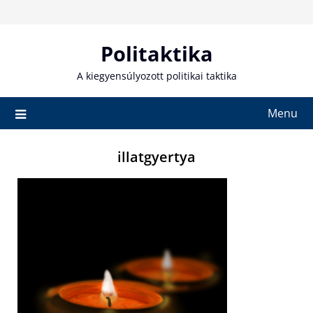
Skip
to
content
Politaktika
A kiegyensúlyozott politikai taktika
Menu
illatgyertya