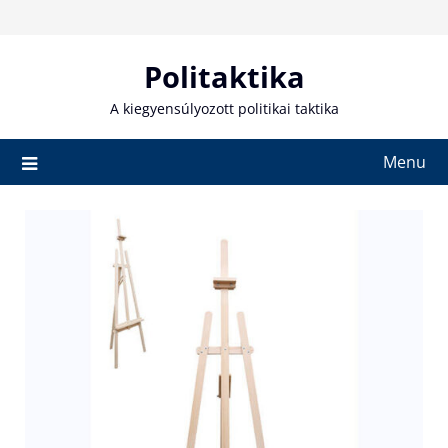
Skip
to
content
Politaktika
A kiegyensúlyozott politikai taktika
Menu