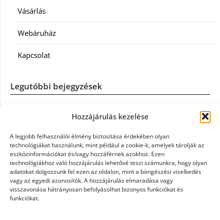
Vásárlás
Webáruház
Kapcsolat
Legutóbbi bejegyzések
Casco szélvédőcsere: mikor éri meg a biztosítást igénybe
Hozzájárulás kezelése
venni?
A legjobb felhasználói élmény biztosítása érdekében olyan
Könyvelés: mikor érdemes könyvelőt váltani?
technológiákat használunk, mint például a cookie-k, amelyek tárolják az
eszközinformációkat és/vagy hozzáférnek azokhoz. Ezen
technológiákhoz való hozzájárulás lehetővé teszi számunkra, hogy olyan
Szövetkezeti jog: miért elengedhetetlen a szakszerű jogi
adatokat dolgozzunk fel ezen az oldalon, mint a böngészési viselkedés
háttér a biztonságos működéshez
vagy az egyedi azonosítók. A hozzájárulás elmaradása vagy
visszavonása hátrányosan befolyásolhat bizonyos funkciókat és
funkciókat.
Munkajogi ügyvéd: miért nem érdemes várni a jogi
segítséggel