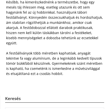
Később, ha kimerészkednénk a természetbe, hogy egy
mesés táj ihlessen meg, esetleg utazunk és ott sem
hagynánk fel az új hobbinkkal, használjunk tábori
festőállványt. Könnyedén összecsukhatjuk és hordozhatjuk,
ám stabilan rögzíthetjük a munkánkhoz, amikor csak
akarjuk. A festődobozzal ellátott darabok praktikusak,
hiszen nem kell külön táskákban tárolni a festékeket,
kisebb mennyiségeket a dobozba tehetünk az ecsetekkel
együtt.
A festőállványok több méretben kaphatóak, anyagát
tekintve fa vagy alumínium, de a leginkább kedvelt típusok
tömör bükkfából készülnek. Gyermekeknek szánt méretben
is kapható, ha csemeténk is ismerkedne a művészvilággal
és elsajátítaná ezt a csodás hobbit.
Keresés