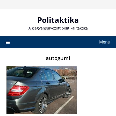
Skip
to
content
Politaktika
A kiegyensúlyozott politikai taktika
Menu
autogumi