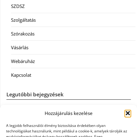
SZDSZ
Szolgáltatás
Szórakozás
Vásárlás
Webáruház
Kapcsolat
Legutóbbi bejegyzések
Casco szélvédőcsere: mikor éri meg a biztosítást igénybe
Hozzájárulás kezelése
venni?
A legjobb felhasználói élmény biztosítása érdekében olyan
Könyvelés: mikor érdemes könyvelőt váltani?
technológiákat használunk, mint például a cookie-k, amelyek tárolják az
eszközinformációkat és/vagy hozzáférnek azokhoz. Ezen