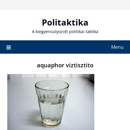
Skip
to
content
Politaktika
A kiegyensúlyozott politikai taktika
Menu
aquaphor viztisztito