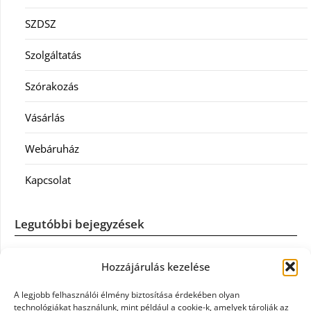
SZDSZ
Szolgáltatás
Szórakozás
Vásárlás
Webáruház
Kapcsolat
Legutóbbi bejegyzések
Casco szélvédőcsere: mikor éri meg a biztosítást igénybe
Hozzájárulás kezelése
venni?
A legjobb felhasználói élmény biztosítása érdekében olyan
Könyvelés: mikor érdemes könyvelőt váltani?
technológiákat használunk, mint például a cookie-k, amelyek tárolják az