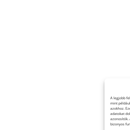
A legjobb f
mint példáu
azokhoz. Ez
adatokat dol
azonosítók.
bizonyos fun