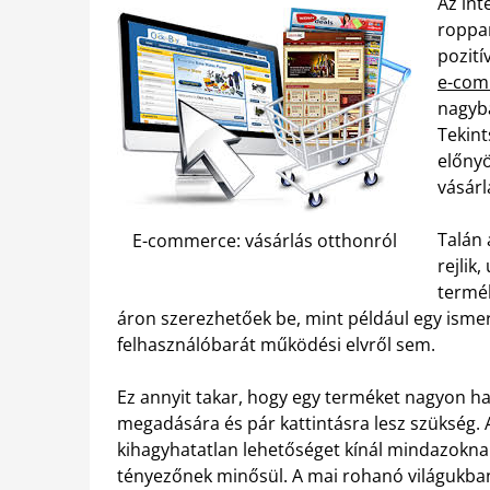
Az int
roppa
pozití
e-comm
nagyba
Tekin
előnyö
vásárl
Talán 
E-commerce: vásárlás otthonról
rejlik
termék
áron szerezhetőek be, mint például egy ism
felhasználóbarát működési elvről sem.
Ez annyit takar, hogy egy terméket nagyon h
megadására és pár kattintásra lesz szükség.
kihagyhatatlan lehetőséget kínál mindazokna
tényezőnek minősül. A mai rohanó világukban e