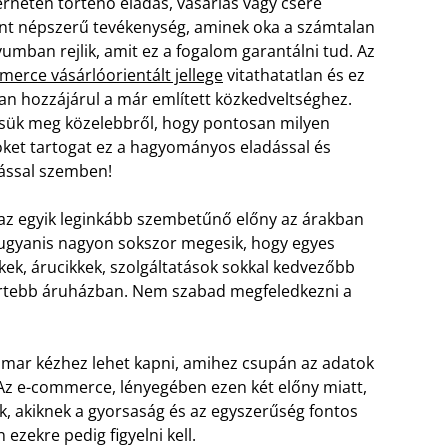
erneten történő eladás, vásárlás vagy csere
nt népszerű tevékenység, aminek oka a számtalan
vumban rejlik, amit ez a fogalom garantálni tud. Az
erce vásárlóorientált jellege
vitathatatlan és ez
n hozzájárul a már említett közkedveltséghez.
tsük meg közelebbről, hogy pontosan milyen
ket tartogat ez a hagyományos eladással és
ással szemben!
az egyik leginkább szembetűnő előny az árakban
, ugyanis nagyon sokszor megesik, hogy egyes
ek, árucikkek, szolgáltatások sokkal kedvezőbb
ertebb áruházban. Nem szabad megfeledkezni a
amar kézhez lehet kapni, amihez csupán az adatok
 Az e-commerce, lényegében ezen két előny miatt,
k, akiknek a gyorsaság és az egyszerűség fontos
zekre pedig figyelni kell.