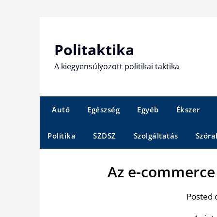
Skip
to
content
Politaktika
A kiegyensúlyozott politikai taktika
Autó
Egészség
Egyéb
Ékszer
Politika
SZDSZ
Szolgáltatás
Szóra
Az e-commerce 
Posted 