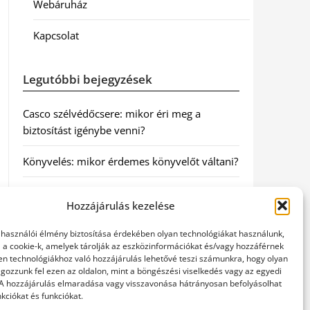
Webáruház
Kapcsolat
Legutóbbi bejegyzések
Casco szélvédőcsere: mikor éri meg a
biztosítást igénybe venni?
Könyvelés: mikor érdemes könyvelőt váltani?
Szövetkezeti jog: miért elengedhetetlen a
Hozzájárulás kezelése
szakszerű jogi háttér a biztonságos
működéshez
elhasználói élmény biztosítása érdekében olyan technológiákat használunk,
l a cookie-k, amelyek tárolják az eszközinformációkat és/vagy hozzáférnek
Munkajogi ügyvéd: miért nem érdemes várni
en technológiákhoz való hozzájárulás lehetővé teszi számunkra, hogy olyan
gozzunk fel ezen az oldalon, mint a böngészési viselkedés vagy az egyedi
a jogi segítséggel
 A hozzájárulás elmaradása vagy visszavonása hátrányosan befolyásolhat
kciókat és funkciókat.
Tüll anyag: elegancia és sokoldalúság a