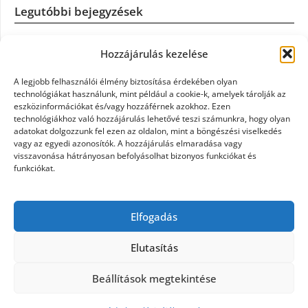
Legutóbbi bejegyzések
Casco szélvédőcsere: mikor éri meg a biztosítást igénybe
Hozzájárulás kezelése
venni?
A legjobb felhasználói élmény biztosítása érdekében olyan
Könyvelés: mikor érdemes könyvelőt váltani?
technológiákat használunk, mint például a cookie-k, amelyek tárolják az
eszközinformációkat és/vagy hozzáférnek azokhoz. Ezen
technológiákhoz való hozzájárulás lehetővé teszi számunkra, hogy olyan
Szövetkezeti jog: miért elengedhetetlen a szakszerű jogi
adatokat dolgozzunk fel ezen az oldalon, mint a böngészési viselkedés
háttér a biztonságos működéshez
vagy az egyedi azonosítók. A hozzájárulás elmaradása vagy
visszavonása hátrányosan befolyásolhat bizonyos funkciókat és
funkciókat.
Munkajogi ügyvéd: miért nem érdemes várni a jogi
segítséggel
Elfogadás
Tüll anyag: elegancia és sokoldalúság a Szakatex
kínálatában
Elutasítás
Beállítások megtekintése
©2026 Politaktika
| Design:
Newspaperly WordPress