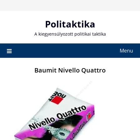
Skip
to
content
Politaktika
A kiegyensúlyozott politikai taktika
Menu
Baumit Nivello Quattro