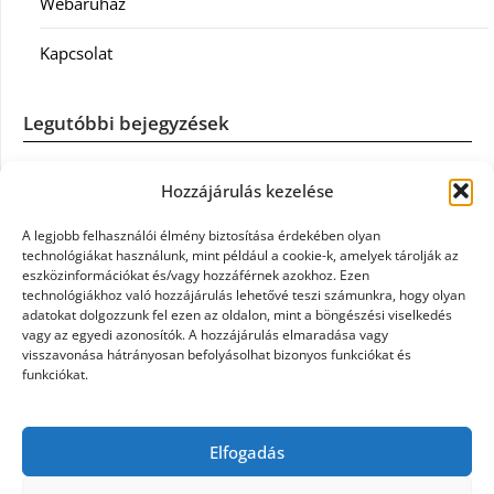
Webáruház
Kapcsolat
Legutóbbi bejegyzések
Könyvelés: mikor érdemes könyvelőt váltani?
Hozzájárulás kezelése
Szövetkezeti jog: miért elengedhetetlen a szakszerű jogi
A legjobb felhasználói élmény biztosítása érdekében olyan
háttér a biztonságos működéshez
technológiákat használunk, mint például a cookie-k, amelyek tárolják az
eszközinformációkat és/vagy hozzáférnek azokhoz. Ezen
technológiákhoz való hozzájárulás lehetővé teszi számunkra, hogy olyan
Munkajogi ügyvéd: miért nem érdemes várni a jogi
adatokat dolgozzunk fel ezen az oldalon, mint a böngészési viselkedés
segítséggel
vagy az egyedi azonosítók. A hozzájárulás elmaradása vagy
visszavonása hátrányosan befolyásolhat bizonyos funkciókat és
funkciókat.
Tüll anyag: elegancia és sokoldalúság a Szakatex
kínálatában
Elfogadás
Legjobb ingatlan ügyvéd Budapesten: Újváry Zsolt Ügyvédi
Iroda