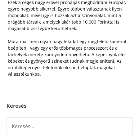
Ezek a cégek nagy erővel próbálják meghódítani Európát,
egyre nagyobb sikerrel. Egyre többen választanak ilyen
mobilokat, mivel így is hozzák azt a színvonalat, mint a
drágább társaik, amelyek akár több 10.000 Forinttal is
magasabb összegbe kerülhetnek.
Mára már nem olyan nagy feladat egy megfelelő kamerát
beépíteni, vagy egy erős többmagos processzort és a
tárhelyek mérete könnyedén növelhető. A képernyők éles
képeket és gyönyörű színeket tudnak megjeleníteni. Az
érintőképernyős telefonok olcsón belopták magukat
választékunkba.
Keresés
KERESÉS: