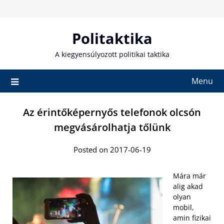
Skip
to
content
Politaktika
A kiegyensúlyozott politikai taktika
Menu
Az érintőképernyős telefonok olcsón
megvásárolhatja tőlünk
Posted on 2017-06-19
Mára már
alig akad
olyan
mobil,
amin fizikai