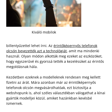
Kiváló mobilok
billentyűzettel lehet írni. Az
érintőképernyős telefonok
olcsón bevezették azt a technológiát
, amit ma mindenki
használ. Olyan módon alkották meg ezeket az eszközöket,
hogy egyszerűvé és gyorssá tették a kezelésüket az érintős
megoldásnak hála.
Kezdetben ezeknek a modelleknek rendesen meg kellett
fizetni az árát. Mára azonban már az érintőképernyős
telefonok olcsón megvásárolhatóak, ezt biztosítja a
webshopunk is, ahol széles választékban válogathat a kínai
gyártók modelljei közül, amiket hazánkban kevésbé
ismernek.