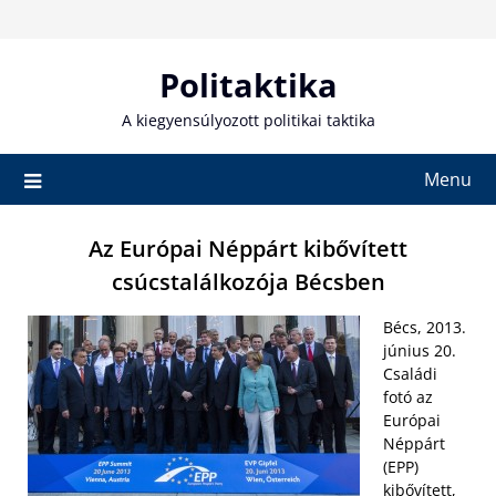
Skip
to
content
Politaktika
A kiegyensúlyozott politikai taktika
Menu
Az Európai Néppárt kibővített
csúcstalálkozója Bécsben
Bécs, 2013.
június 20.
Családi
fotó az
Európai
Néppárt
(EPP)
kibővített,