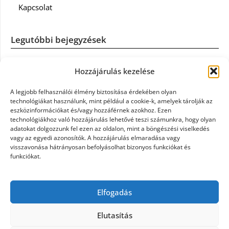
Kapcsolat
Legutóbbi bejegyzések
Casco szélvédőcsere: mikor éri meg a biztosítást igénybe
Hozzájárulás kezelése
venni?
A legjobb felhasználói élmény biztosítása érdekében olyan
Könyvelés: mikor érdemes könyvelőt váltani?
technológiákat használunk, mint például a cookie-k, amelyek tárolják az
eszközinformációkat és/vagy hozzáférnek azokhoz. Ezen
technológiákhoz való hozzájárulás lehetővé teszi számunkra, hogy olyan
Szövetkezeti jog: miért elengedhetetlen a szakszerű jogi
adatokat dolgozzunk fel ezen az oldalon, mint a böngészési viselkedés
háttér a biztonságos működéshez
vagy az egyedi azonosítók. A hozzájárulás elmaradása vagy
visszavonása hátrányosan befolyásolhat bizonyos funkciókat és
funkciókat.
Munkajogi ügyvéd: miért nem érdemes várni a jogi
segítséggel
Elfogadás
Tüll anyag: elegancia és sokoldalúság a Szakatex
kínálatában
Elutasítás