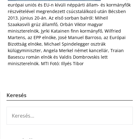
európai uniós és EU-n kívüli néppárti állam- és kormányfők
részvételével megrendezett csúcstalálkozó után Bécsben
2013. június 20-án. Az első sorban balról: Miheil
Szaakasvili grúz államfő, Orbán Viktor magyar
miniszterelnök, Jyrki Katainen finn kormányfő, Wilfried
Martens, az EPP elnöke, José Manuel Barroso, az Európai
Bizottság elnöke, Michael Spindelegger osztrák
külügyminiszter, Angela Merkel német kancellár, Traian
Basescu román elnök és Valdis Dombrovskis lett
miniszterelnök. MTI Fotó: Illyés Tibor
Keresés
KERESÉS: