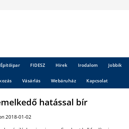
Építőipar
FIDESZ
Hírek
Irodalom
Jobbik
kozás
Vásárlás
Webáruház
Kapcsolat
emelkedő hatással bír
on 2018-01-02