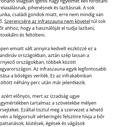
rohanó világban igenis nagy figyelmet kell fordítani
relaxálásnak, pihenésnek és lazításnak. A sok
nka, családi gondok miatt, erre nem mindig van
ő.
Szerencsére az infraszauna nem követel
túl sok
őt ahhoz, hogy a használóját el tudja lazítani,
toxikálni és feltölteni.
pen emiatt vált annyira kedvelt eszközzé ez a
andináv országokban, aztán szép lassan a
rnyező országokban, többek között
gyarországon. Az infraszauna egyik legfontosabb
tása a bőséges veríték. Ez az infrakabinban
töltött néhány perc után már jelentkezik.
 azért előnyös, mert az izzadság ugye
gymértékben tartalmaz a szövetekbe mélyen
ejteket. Ezáltal tisztul meg a szervezet a lehető
n a felgyorsult vérkeringés felszínre hívja a bőr
a pattanások, kiütések, égések és vágások