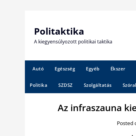
Skip
to
content
Politaktika
A kiegyensúlyozott politikai taktika
Autó
Egészség
Egyéb
Ékszer
Politika
SZDSZ
Szolgáltatás
Szóra
Az infraszauna ki
Posted 