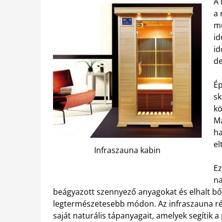
A 
a 
mu
id
id
de
Ép
sk
kö
Ma
ha
el
Infraszauna kabin
Ez
na
beágyazott szennyező anyagokat és elhalt bőrs
legtermészetesebb módon. Az infraszauna révé
saját naturális tápanyagait, amelyek segítik 