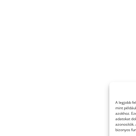
A legjobb f
mint példáu
azokhoz. Ez
adatokat dol
azonosítók.
bizonyos fun