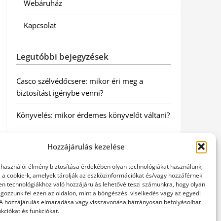
Webáruház
Kapcsolat
Legutóbbi bejegyzések
Casco szélvédőcsere: mikor éri meg a
biztosítást igénybe venni?
Könyvelés: mikor érdemes könyvelőt váltani?
Szövetkezeti jog: miért elengedhetetlen a
Hozzájárulás kezelése
szakszerű jogi háttér a biztonságos
működéshez
elhasználói élmény biztosítása érdekében olyan technológiákat használunk,
l a cookie-k, amelyek tárolják az eszközinformációkat és/vagy hozzáférnek
Munkajogi ügyvéd: miért nem érdemes várni
en technológiákhoz való hozzájárulás lehetővé teszi számunkra, hogy olyan
gozzunk fel ezen az oldalon, mint a böngészési viselkedés vagy az egyedi
a jogi segítséggel
 A hozzájárulás elmaradása vagy visszavonása hátrányosan befolyásolhat
kciókat és funkciókat.
Tüll anyag: elegancia és sokoldalúság a