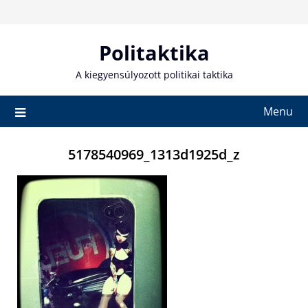
Skip
to
content
Politaktika
A kiegyensúlyozott politikai taktika
Menu
5178540969_1313d1925d_z