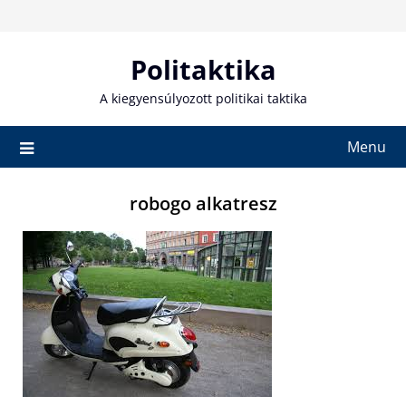
Skip
to
content
Politaktika
A kiegyensúlyozott politikai taktika
Menu
robogo alkatresz