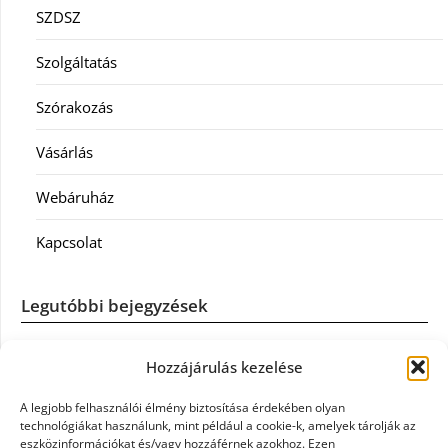
SZDSZ
Szolgáltatás
Szórakozás
Vásárlás
Webáruház
Kapcsolat
Legutóbbi bejegyzések
Casco szélvédőcsere: mikor éri meg a biztosítást igénybe
Hozzájárulás kezelése
venni?
A legjobb felhasználói élmény biztosítása érdekében olyan
Könyvelés: mikor érdemes könyvelőt váltani?
technológiákat használunk, mint például a cookie-k, amelyek tárolják az
eszközinformációkat és/vagy hozzáférnek azokhoz. Ezen