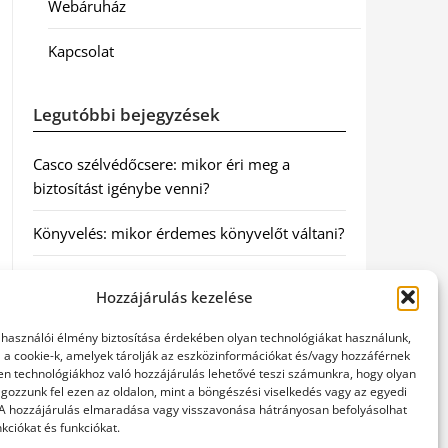
Webáruház
Kapcsolat
Legutóbbi bejegyzések
Casco szélvédőcsere: mikor éri meg a
biztosítást igénybe venni?
Könyvelés: mikor érdemes könyvelőt váltani?
Szövetkezeti jog: miért elengedhetetlen a
Hozzájárulás kezelése
szakszerű jogi háttér a biztonságos
működéshez
elhasználói élmény biztosítása érdekében olyan technológiákat használunk,
l a cookie-k, amelyek tárolják az eszközinformációkat és/vagy hozzáférnek
Munkajogi ügyvéd: miért nem érdemes várni
en technológiákhoz való hozzájárulás lehetővé teszi számunkra, hogy olyan
gozzunk fel ezen az oldalon, mint a böngészési viselkedés vagy az egyedi
a jogi segítséggel
 A hozzájárulás elmaradása vagy visszavonása hátrányosan befolyásolhat
kciókat és funkciókat.
Tüll anyag: elegancia és sokoldalúság a