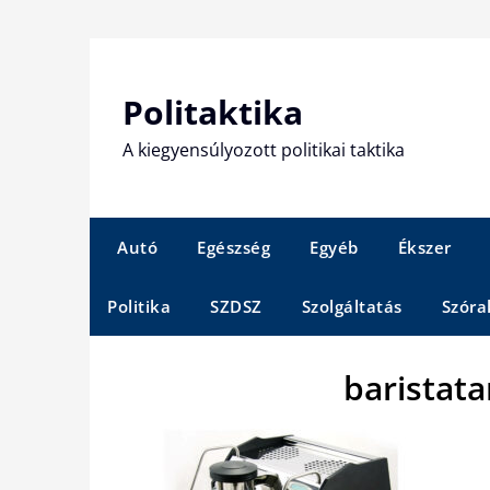
Skip
to
content
Politaktika
A kiegyensúlyozott politikai taktika
Autó
Egészség
Egyéb
Ékszer
Politika
SZDSZ
Szolgáltatás
Szóra
baristat