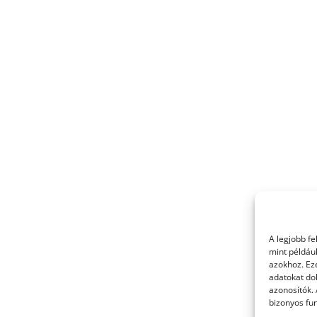
A legjobb f
mint példáu
azokhoz. Ez
adatokat dol
azonosítók.
bizonyos fun