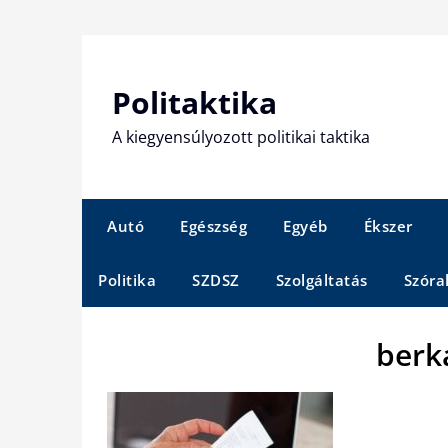
Skip
to
content
Politaktika
A kiegyensúlyozott politikai taktika
Autó
Egészség
Egyéb
Ékszer
Politika
SZDSZ
Szolgáltatás
Szóra
berk