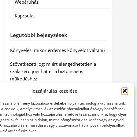
Webáruház
Kapcsolat
Legutóbbi bejegyzések
Könyvelés: mikor érdemes könyvelőt váltani?
Szövetkezeti jog: miért elengedhetetlen a
szakszerű jogi háttér a biztonságos
működéshez
Hozzájárulás kezelése
Munkajogi ügyvéd: miért nem érdemes várni
a jogi segítséggel
elhasználói élmény biztosítása érdekében olyan technológiákat használunk,
l a cookie-k, amelyek tárolják az eszközinformációkat és/vagy hozzáférnek
Tüll anyag: elegancia és sokoldalúság a
en technológiákhoz való hozzájárulás lehetővé teszi számunkra, hogy olyan
gozzunk fel ezen az oldalon, mint a böngészési viselkedés vagy az egyedi
Szakatex kínálatában
 A hozzájárulás elmaradása vagy visszavonása hátrányosan befolyásolhat
kciókat és funkciókat.
Legjobb ingatlan ügyvéd Budapesten: Újváry