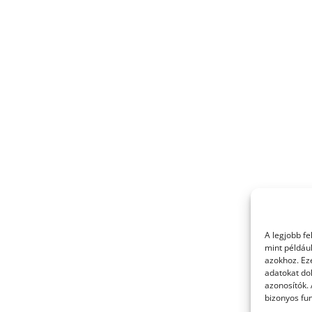
A legjobb f
mint példáu
azokhoz. Ez
adatokat dol
azonosítók.
bizonyos fun