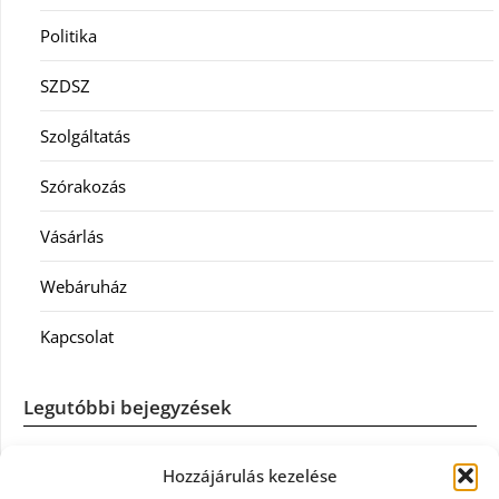
Politika
SZDSZ
Szolgáltatás
Szórakozás
Vásárlás
Webáruház
Kapcsolat
Legutóbbi bejegyzések
Casco szélvédőcsere: mikor éri meg a biztosítást igénybe
Hozzájárulás kezelése
venni?