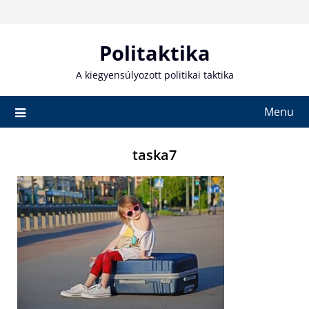
Skip
to
content
Politaktika
A kiegyensúlyozott politikai taktika
Menu
taska7