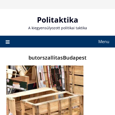
Skip
to
content
Politaktika
A kiegyensúlyozott politikai taktika
Menu
butorszallitasBudapest