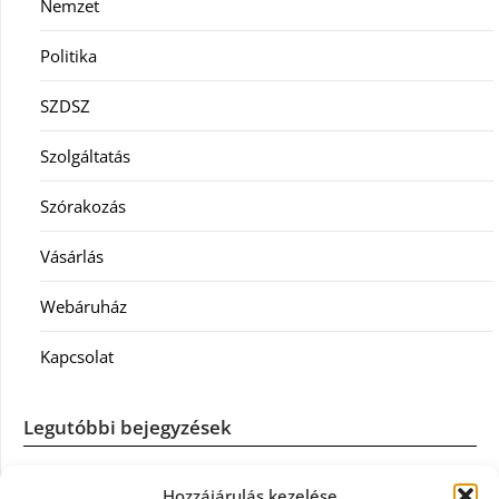
Nemzet
Politika
SZDSZ
Szolgáltatás
Szórakozás
Vásárlás
Webáruház
Kapcsolat
Legutóbbi bejegyzések
Casco szélvédőcsere: mikor éri meg a biztosítást igénybe
Hozzájárulás kezelése