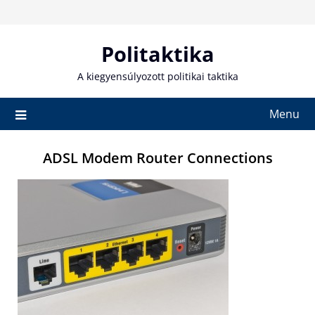
Skip
to
content
Politaktika
A kiegyensúlyozott politikai taktika
Menu
ADSL Modem Router Connections