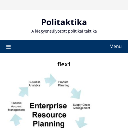
Skip
to
content
Politaktika
A kiegyensúlyozott politikai taktika
Menu
flex1