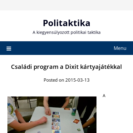
Skip
to
content
Politaktika
A kiegyensúlyozott politikai taktika
Menu
Családi program a Dixit kártyajátékkal
Posted on 2015-03-13
A