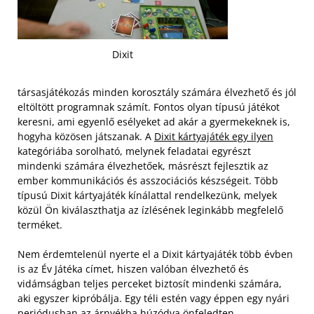
Dixit
társasjátékozás minden korosztály számára élvezhető és jól
eltöltött programnak számít. Fontos olyan típusú játékot
keresni, ami egyenlő esélyeket ad akár a gyermekeknek is,
hogyha közösen játszanak. A
Dixit kártyajáték egy ilyen
kategóriába sorolható, melynek feladatai egyrészt
mindenki számára élvezhetőek, másrészt fejlesztik az
ember kommunikációs és asszociációs készségeit. Több
típusú Dixit kártyajáték kínálattal rendelkezünk, melyek
közül Ön kiválaszthatja az ízlésének leginkább megfelelő
terméket.
Nem érdemtelenül nyerte el a Dixit kártyajáték több évben
is az Év Játéka címet, hiszen valóban élvezhető és
vidámságban teljes perceket biztosít mindenki számára,
aki egyszer kipróbálja. Egy téli estén vagy éppen egy nyári
periódusban az árnyékba húzódva önfeledten