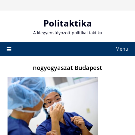
Skip
to
content
Politaktika
A kiegyensúlyozott politikai taktika
Menu
nogyogyaszat Budapest